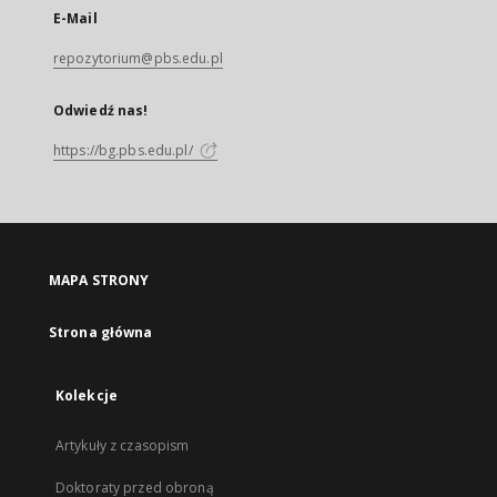
E-Mail
repozytorium@pbs.edu.pl
Odwiedź nas!
https://bg.pbs.edu.pl/
MAPA STRONY
Strona główna
Kolekcje
Artykuły z czasopism
Doktoraty przed obroną