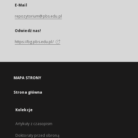
E-Mail
repozytorium@pbs.edu.pl
Odwiedź nas!
https://bg.pbs.edu.pl/
MAPA STRONY
Strona główna
Kolekcje
Artykuły z czasopism
Doktoraty przed obroną