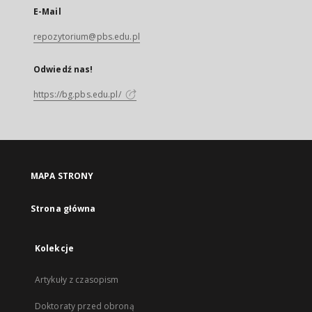
E-Mail
repozytorium@pbs.edu.pl
Odwiedź nas!
https://bg.pbs.edu.pl/
MAPA STRONY
Strona główna
Kolekcje
Artykuły z czasopism
Doktoraty przed obroną