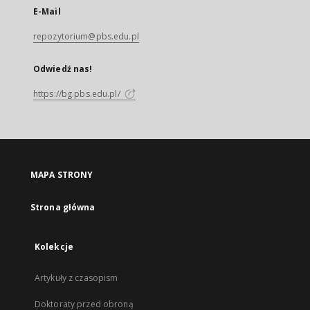
E-Mail
repozytorium@pbs.edu.pl
Odwiedź nas!
https://bg.pbs.edu.pl/
MAPA STRONY
Strona główna
Kolekcje
Artykuły z czasopism
Doktoraty przed obroną