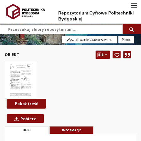
Repozytorium Cyfrowe Politechniki
Bydgoskiej
Wyszukiwanie zaawansowane
Pomoc
OBIEKT
Pokaż treść
Pobierz
OPIS
INFORMACJE