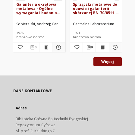
Galanteria okrętowa
Sprzączki metalowe do
Pl
metalowa - Ogólne
obuwia i galanterii
76
wymagania i badania
skórzanej BN-70/8511-
BN-75/3763-08
14
Sobierajski, Andrzej
Centrum Techniki Okrętowej w Gdańsku. Oprac.
Centralne Laboratorium Przemysłu A
Now
1976
1971
197
branżowa norma
branżowa norma
br
Więcej
DANE KONTAKTOWE
Adres
Biblioteka Główna Politechniki Bydgoskiej
Repozytorium Cyfrowe
Al. prof. S. Kaliskiego 7