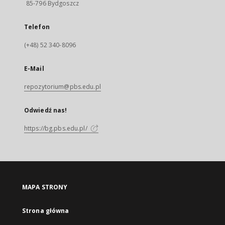
85-796 Bydgoszcz
Telefon
(+48) 52 340-8096
E-Mail
repozytorium@pbs.edu.pl
Odwiedź nas!
https://bg.pbs.edu.pl/
MAPA STRONY
Strona główna