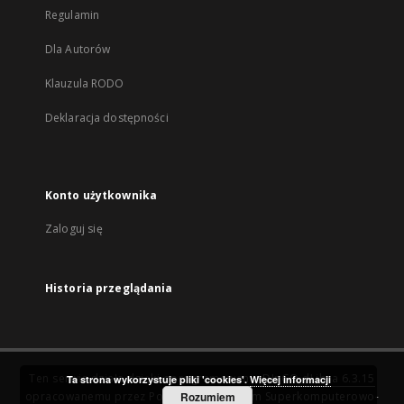
Regulamin
Dla Autorów
Klauzula RODO
Deklaracja dostępności
Konto użytkownika
Zaloguj się
Historia przeglądania
Ten serwis działa dzięki oprogramowaniu
DInGO dLibra 6.3.15
Ta strona wykorzystuje pliki 'cookies'.
Więcej informacji
opracowanemu przez
Poznańskie Centrum Superkomputerowo-
Rozumiem