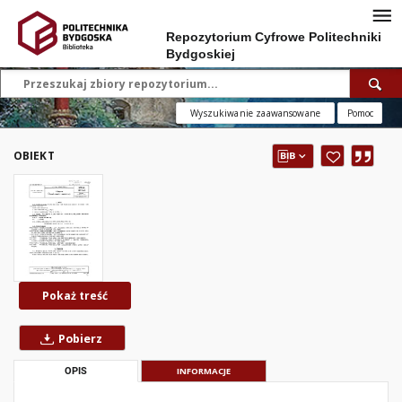
Repozytorium Cyfrowe Politechniki
Bydgoskiej
Wyszukiwanie zaawansowane
Pomoc
OBIEKT
Pokaż treść
Pobierz
OPIS
INFORMACJE