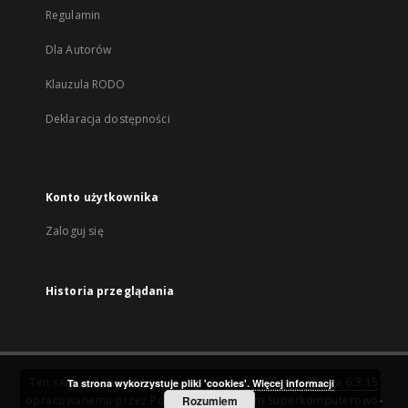
Regulamin
Dla Autorów
Klauzula RODO
Deklaracja dostępności
Konto użytkownika
Zaloguj się
Historia przeglądania
Ten serwis działa dzięki oprogramowaniu
DInGO dLibra 6.3.15
Ta strona wykorzystuje pliki 'cookies'.
Więcej informacji
opracowanemu przez
Poznańskie Centrum Superkomputerowo-
Rozumiem