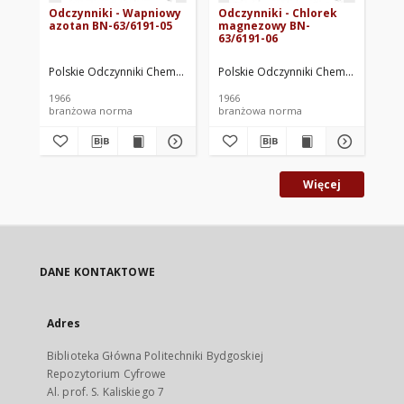
Odczynniki - Wapniowy
Odczynniki - Chlorek
Od
azotan BN-63/6191-05
magnezowy BN-
dw
63/6191-06
66
Polskie Odczynniki Chemiczne. Oprac.
Polskie Odczynniki Chemiczne. Opra
Pol
1966
1966
196
branżowa norma
branżowa norma
br
Więcej
DANE KONTAKTOWE
Adres
Biblioteka Główna Politechniki Bydgoskiej
Repozytorium Cyfrowe
Al. prof. S. Kaliskiego 7