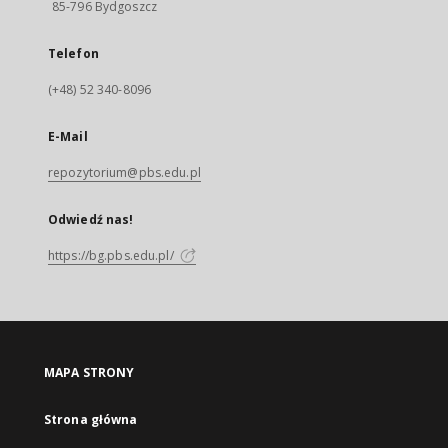
85-796 Bydgoszcz
Telefon
(+48) 52 340-8096
E-Mail
repozytorium@pbs.edu.pl
Odwiedź nas!
https://bg.pbs.edu.pl/
MAPA STRONY
Strona główna