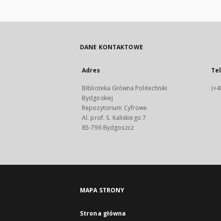
DANE KONTAKTOWE
Adres
Te
Biblioteka Główna Politechniki
(+4
Bydgoskiej
Repozytorium Cyfrowe
Al. prof. S. Kaliskiego 7
85-796 Bydgoszcz
MAPA STRONY
Strona główna