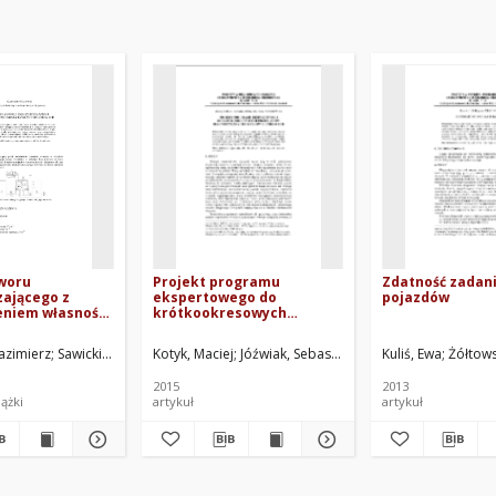
aworu
Projekt programu
Zdatność zadan
zającego z
ekspertowego do
pojazdów
eniem własności
krótkookresowych
ch
przeglądów
diagnostycznych pojazdów
nstytut Motoryzacji. Oprac.
azimierz
Sawicki, Jerzy Ryszard. Red.
Kotyk, Maciej
Jóźwiak, Sebastian
Maćkowiak, Paweł
Kuliś, Ewa
Żółtow
Mr
silnikowych
2015
2013
iążki
artykuł
artykuł