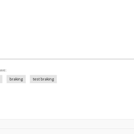
owe:
braking
test braking