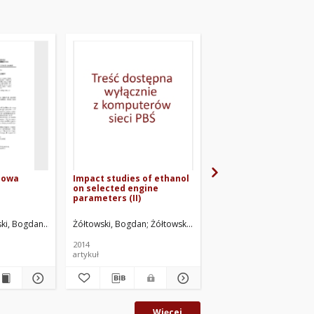
iowa
Impact studies of ethanol
The creativity starte
on selected engine
rational exploitation
parameters (II)
machines
ski, Bogdan
oziński, Stanisław. Red.
Styp-Rekowski, Michał. Red.
Żółtowski, Bogdan
Żółtowski, Mariusz
Żółtowski, Bogdan
Żółt
2014
2014
artykuł
artykuł
Więcej