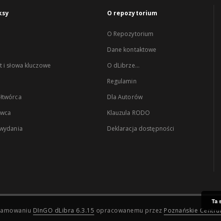
ksy
O repozytorium
O Repozytorium
Dane kontaktowe
 i słowa kluczowe
O dLibrze...
Regulamin
łtwórca
Dla Autorów
wca
Klauzula RODO
 wydania
Deklaracja dostępności
Ta 
ogramowaniu
DInGO dLibra 6.3.15
opracowanemu przez
Poznańskie Centr