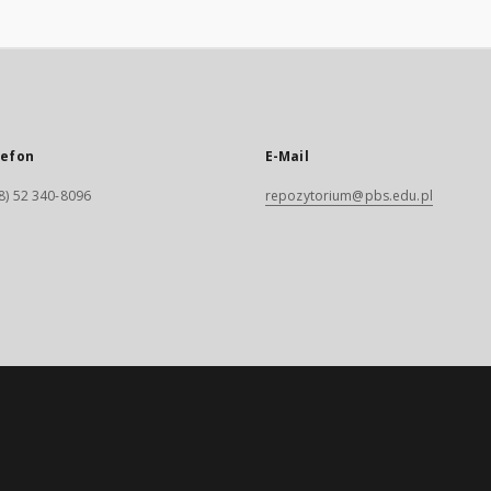
lefon
E-Mail
8) 52 340-8096
repozytorium@pbs.edu.pl