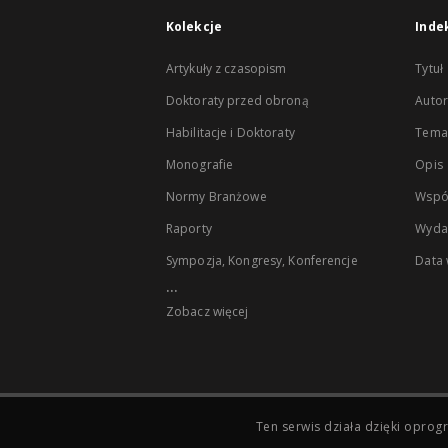
Kolekcje
Inde
Artykuły z czasopism
Tytuł
Doktoraty przed obroną
Autor
Habilitacje i Doktoraty
Temat
Monografie
Opis
Normy Branżowe
Wspó
Raporty
Wyda
Sympozja, Kongresy, Konferencje
Data
...
Zobacz więcej
Ten serwis działa dzięki opr