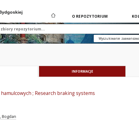
 Bydgoskiej
O REPOZYTORIUM
KOL
Wyszukiwanie zaawansow
INFORMACJE
 hamulcowych ; Research braking systems
i, Bogdan