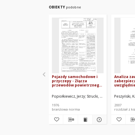
OBIEKTY
podobne
Pojazdy samochodowe i
Analiza z
przyczepy - Złącza
zabezpiec
przewodów powietrznego
uwzględni
układu hamulcowego -
nieliniowy
Wymagania i badania BN-
Popiołkiewicz, Jerzy
Strucki, Paweł
Przemysłowy I
Peszyński, K
76/3611-12
1976
2007
branżowa norma
rozdział z ks