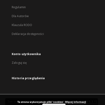
Regulamin
Dla Autorów
Klauzula RODO
Deklaracja dostępności
Konto użytkownika
Zaloguj się
Historia przeglądania
Ten serwis działa dzięki oprogramowaniu
DInGO dLibra 6.3.15
Ta strona wykorzystuje pliki 'cookies'.
Więcej informacji