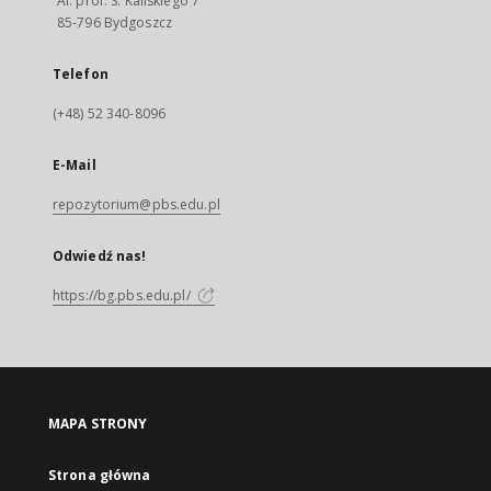
Al. prof. S. Kaliskiego 7
85-796 Bydgoszcz
Telefon
(+48) 52 340-8096
E-Mail
repozytorium@pbs.edu.pl
Odwiedź nas!
https://bg.pbs.edu.pl/
MAPA STRONY
Strona główna