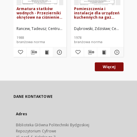
Armatura statków
Pomieszczenia i
Ku
wodnych - Przezierniki
instalacje dla urządzeń
Dn
okrętowe na ciśnienie
kuchennych na gaz
72
nominalne do 0,63 MPa
propano-butanowy -
BN-88/3732-19
Wymagania i badania
Rancew, Tadeusz
Centrum Techniki Okrętowej w Gdańsku. Oprac.
Dąbrowski, Zdzisław
Centrum Badaw
Cen
BN-78/3798-01
1988
1978
197
branżowa norma
branżowa norma
br
Więcej
DANE KONTAKTOWE
Adres
Biblioteka Główna Politechniki Bydgoskiej
Repozytorium Cyfrowe