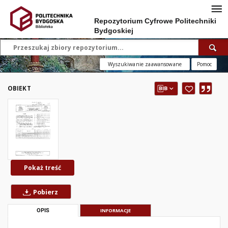
Repozytorium Cyfrowe Politechniki
Bydgoskiej
Wyszukiwanie zaawansowane
Pomoc
OBIEKT
Pokaż treść
Pobierz
OPIS
INFORMACJE