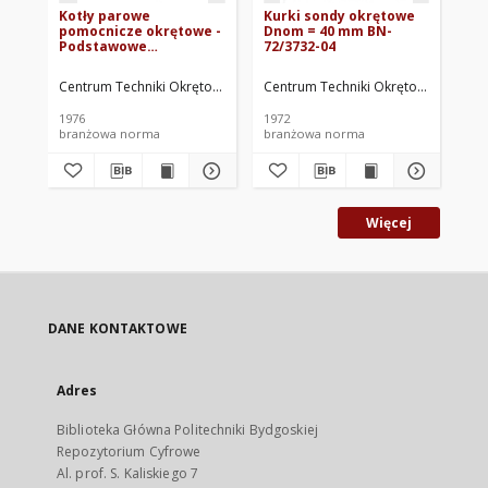
Kotły parowe
Kurki sondy okrętowe
Ok
pomocnicze okrętowe -
Dnom = 40 mm BN-
ok
Podstawowe
72/3732-04
74
parametry BN-75/1315-
01
Centrum Techniki Okrętowej w Gdańsku. Oprac.
Centrum Techniki Okrętowej w Gdań
Cen
1976
1972
197
branżowa norma
branżowa norma
br
Więcej
DANE KONTAKTOWE
Adres
Biblioteka Główna Politechniki Bydgoskiej
Repozytorium Cyfrowe
Al. prof. S. Kaliskiego 7