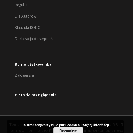
Regulamin
Dla Autorów
Klauzula RODO
Deklaracja dostępności
Konto użytkownika
Zaloguj się
Historia przeglądania
Ten serwis działa dzięki oprogramowaniu
DInGO dLibra 6.3.15
Ta strona wykorzystuje pliki 'cookies'.
Więcej informacji
opracowanemu przez
Poznańskie Centrum Superkomputerowo-
Rozumiem