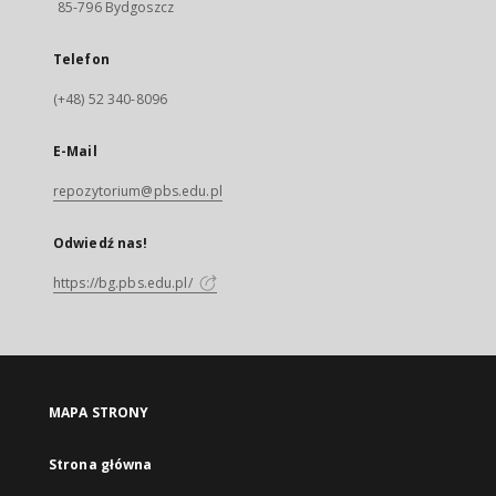
85-796 Bydgoszcz
Telefon
(+48) 52 340-8096
E-Mail
repozytorium@pbs.edu.pl
Odwiedź nas!
https://bg.pbs.edu.pl/
MAPA STRONY
Strona główna