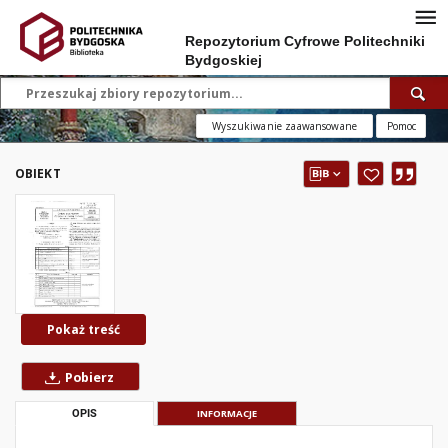
Repozytorium Cyfrowe Politechniki
Bydgoskiej
Wyszukiwanie zaawansowane
Pomoc
OBIEKT
Pokaż treść
Pobierz
OPIS
INFORMACJE