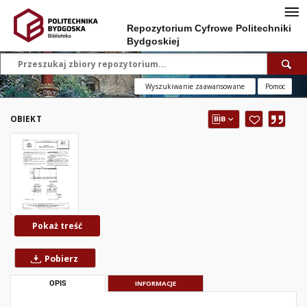
Repozytorium Cyfrowe Politechniki
Bydgoskiej
Wyszukiwanie zaawansowane
Pomoc
OBIEKT
Pokaż treść
Pobierz
OPIS
INFORMACJE