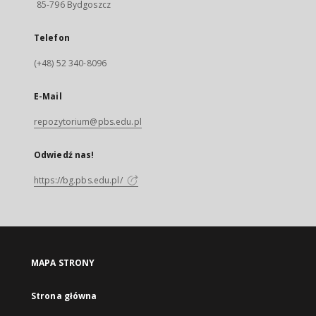
85-796 Bydgoszcz
Telefon
(+48) 52 340-8096
E-Mail
repozytorium@pbs.edu.pl
Odwiedź nas!
https://bg.pbs.edu.pl/
MAPA STRONY
Strona główna