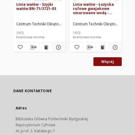
Linia wałów - Szyjki
Linia wałów - Łożyska
Lin
wałów BN-71/3721-03
rufowe gwajakowe
Sp
smarowane wodą -
wy
Wkładki gwajakowe
st
BN-71/3721-16
śr
Centrum Techniki Okrętowej w Gdańsku. Oprac.
Centrum Techniki Okrętowej w Gdań
Cen
07
1972
1972
197
branżowa norma
branżowa norma
br
Więcej
DANE KONTAKTOWE
Adres
Biblioteka Główna Politechniki Bydgoskiej
Repozytorium Cyfrowe
Al. prof. S. Kaliskiego 7