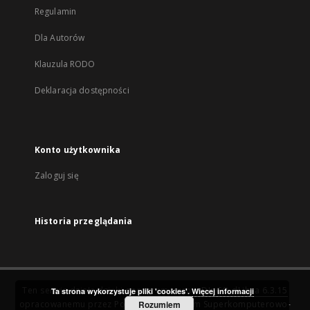
Regulamin
Dla Autorów
Klauzula RODO
Deklaracja dostępności
Konto użytkownika
Zaloguj się
Historia przeglądania
Ten serwis działa dzięki oprogramowaniu
DInGO dLibra 6.3.15
Ta strona wykorzystuje pliki 'cookies'.
Więcej informacji
opracowanemu przez
Poznańskie Centrum Superkomputerowo-
Rozumiem