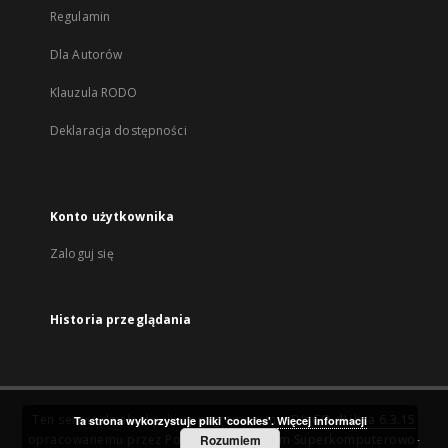
Regulamin
Dla Autorów
Klauzula RODO
Deklaracja dostępności
Konto użytkownika
Zaloguj się
Historia przeglądania
Ten serwis działa dzięki oprogramowaniu
DInGO dLibra 6.3.15
Ta strona wykorzystuje pliki 'cookies'.
Więcej informacji
opracowanemu przez
Poznańskie Centrum Superkomputerowo-
Rozumiem