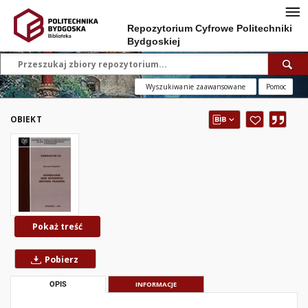
Repozytorium Cyfrowe Politechniki
Bydgoskiej
Wyszukiwanie zaawansowane
Pomoc
OBIEKT
Pokaż treść
Pobierz
OPIS
INFORMACJE