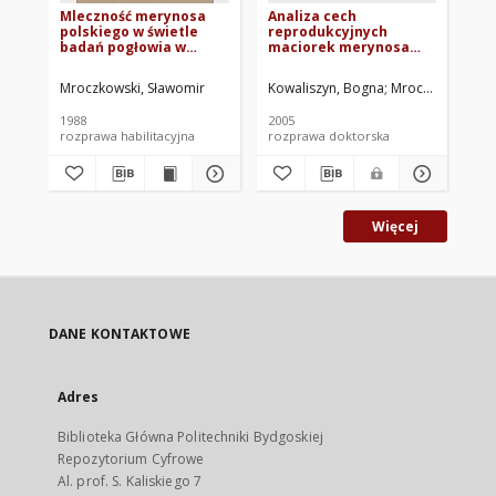
Mleczność merynosa
Analiza cech
Pa
polskiego w świetle
reprodukcyjnych
i 
badań pogłowia w
maciorek merynosa
ow
Sobiejuchach
polskiego w wybranych
po
stadach Bydgoskiego
me
Mroczkowski, Sławomir
Kowaliszyn, Bogna
Mroczkowski, Sł
Piw
Okręgu Hodowlanego
za
ce
1988
2005
200
re
rozprawa habilitacyjna
rozprawa doktorska
art
Więcej
DANE KONTAKTOWE
Adres
Biblioteka Główna Politechniki Bydgoskiej
Repozytorium Cyfrowe
Al. prof. S. Kaliskiego 7