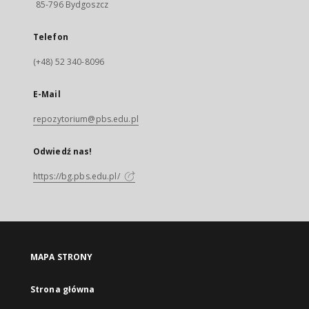
85-796 Bydgoszcz
Telefon
(+48) 52 340-8096
E-Mail
repozytorium@pbs.edu.pl
Odwiedź nas!
https://bg.pbs.edu.pl/
MAPA STRONY
Strona główna