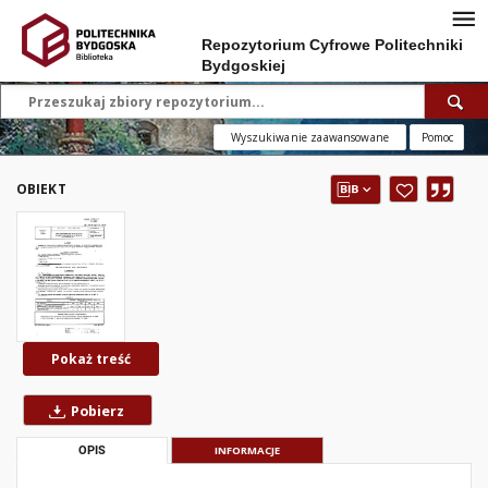
Repozytorium Cyfrowe Politechniki
Bydgoskiej
Wyszukiwanie zaawansowane
Pomoc
OBIEKT
Pokaż treść
Pobierz
OPIS
INFORMACJE