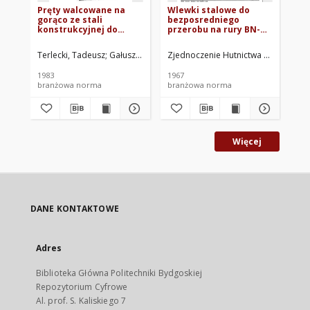
Pręty walcowane na
Wlewki stalowe do
St
gorąco ze stali
bezposredniego
do
konstrukcyjnej do
przerobu na rury BN-
śru
budowy sprzętu
67/0643-02
wy
lotniczego i
sp
Terlecki, Tadeusz
Gałuszka, Mieczysław
Zjednoczenie Hutnictwa Żelaza i Stal
Wocławski, Alfons
Huta Bail
Zje
specjalnych silników
71
wysokoprężnych BN-
1983
1967
197
83/0644-42
branżowa norma
branżowa norma
br
Więcej
DANE KONTAKTOWE
Adres
Biblioteka Główna Politechniki Bydgoskiej
Repozytorium Cyfrowe
Al. prof. S. Kaliskiego 7