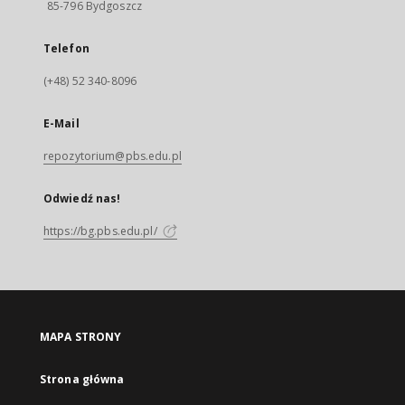
85-796 Bydgoszcz
Telefon
(+48) 52 340-8096
E-Mail
repozytorium@pbs.edu.pl
Odwiedź nas!
https://bg.pbs.edu.pl/
MAPA STRONY
Strona główna