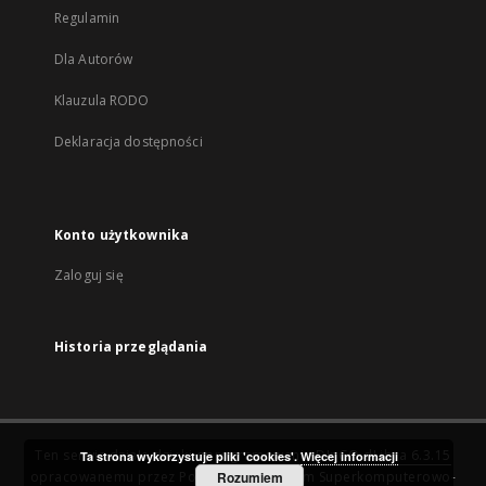
Regulamin
Dla Autorów
Klauzula RODO
Deklaracja dostępności
Konto użytkownika
Zaloguj się
Historia przeglądania
Ten serwis działa dzięki oprogramowaniu
DInGO dLibra 6.3.15
Ta strona wykorzystuje pliki 'cookies'.
Więcej informacji
opracowanemu przez
Poznańskie Centrum Superkomputerowo-
Rozumiem