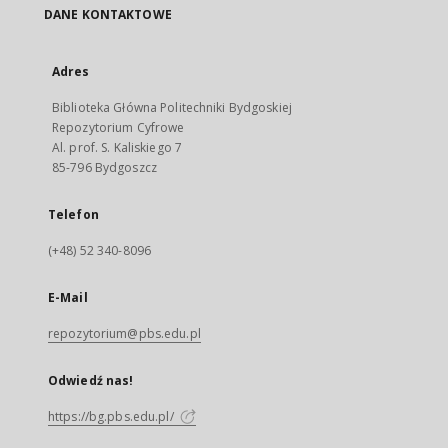
DANE KONTAKTOWE
Adres
Biblioteka Główna Politechniki Bydgoskiej
Repozytorium Cyfrowe
Al. prof. S. Kaliskiego 7
85-796 Bydgoszcz
Telefon
(+48) 52 340-8096
E-Mail
repozytorium@pbs.edu.pl
Odwiedź nas!
https://bg.pbs.edu.pl/