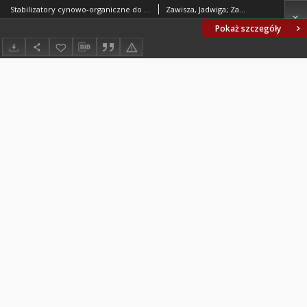
Stabilizatory cynowo-organiczne do tworzyw sztucznych - Ergoterm OTGO-S i OTGO BN-77/6065-12
Zawisza, Jadwiga; Zakłady Tworzyw Sztucznych BORYSZEW-ERG. Oprac.
Pokaż szczegóły