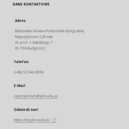
DANE KONTAKTOWE
Adres
Biblioteka Główna Politechniki Bydgoskiej
Repozytorium Cyfrowe
Al. prof. S. Kaliskiego 7
85-796 Bydgoszcz
Telefon
(+48) 52 340-8096
E-Mail
repozytorium@pbs.edu.pl
Odwiedź nas!
https://bg.pbs.edu.pl/