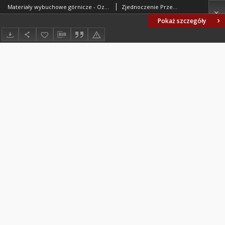
Materiały wybuchowe górnicze - Oznaczanie zdolności przenoszenia detonacji BN-64/6091-05
Zjednoczenie Przemysłu Organicznego i Tworzyw Sztucznych "Erg". Oprac.
Pokaż szczegóły