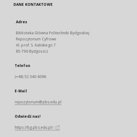
DANE KONTAKTOWE
Adres
Biblioteka Główna Politechniki Bydgoskiej
Repozytorium Cyfrowe
Al. prof. S. Kaliskiego 7
85-796 Bydgoszcz
Telefon
(+48) 52 340-8096
E-Mail
repozytorium@pbs.edu.pl
Odwiedź nas!
https://bg.pbs.edu.pl/