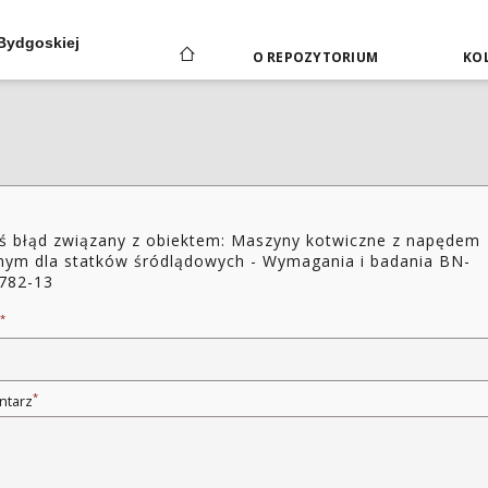
 Bydgoskiej
O REPOZYTORIUM
KOL
ś błąd związany z obiektem: Maszyny kotwiczne z napędem
nym dla statków śródlądowych - Wymagania i badania BN-
782-13
*
*
ntarz