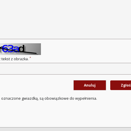
*
 tekst z obrazka.
Anuluj
Zgłoś
a oznaczone gwiazdką, są obowiązkowe do wypełnienia.