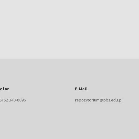
lefon
E-Mail
8) 52 340-8096
repozytorium@pbs.edu.pl