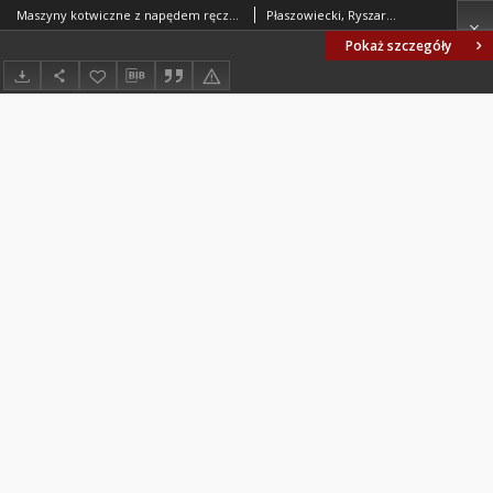
Maszyny kotwiczne z napędem ręcznym dla statków śródlądowych - Wymagania i badania BN-80/3782-13
Płaszowiecki, Ryszard; Centrum Badawczo-Projektowe Żeglugi Śródlądowej we Wrocławiu. Oprac.
Pokaż szczegóły