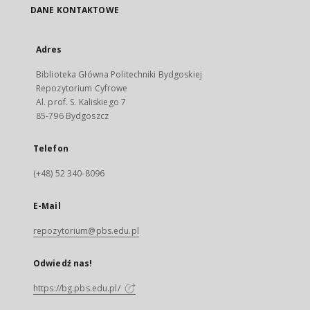
DANE KONTAKTOWE
Adres
Biblioteka Główna Politechniki Bydgoskiej
Repozytorium Cyfrowe
Al. prof. S. Kaliskiego 7
85-796 Bydgoszcz
Telefon
(+48) 52 340-8096
E-Mail
repozytorium@pbs.edu.pl
Odwiedź nas!
https://bg.pbs.edu.pl/