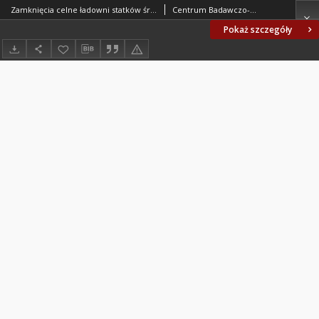
Zamknięcia celne ładowni statków śródlądowych - Zamknięcia linowe BN-75/3788-06 Arkusz 02
Centrum Badawczo-Projektowe Żeglugi Śródlądowej we Wrocławiu. Oprac.
Pokaż szczegóły