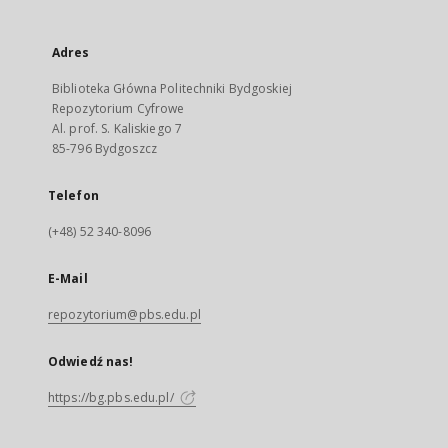
Adres
Biblioteka Główna Politechniki Bydgoskiej
Repozytorium Cyfrowe
Al. prof. S. Kaliskiego 7
85-796 Bydgoszcz
Telefon
(+48) 52 340-8096
E-Mail
repozytorium@pbs.edu.pl
Odwiedź nas!
https://bg.pbs.edu.pl/