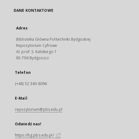
DANE KONTAKTOWE
Adres
Biblioteka Główna Politechniki Bydgoskiej
Repozytorium Cyfrowe
Al. prof. S. Kaliskiego 7
85-796 Bydgoszcz
Telefon
(+48) 52 340-8096
E-Mail
repozytorium@pbs.edu.pl
Odwiedź nas!
https://bg.pbs.edu.pl/