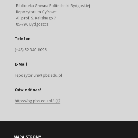
Biblioteka Główna Politechniki Bydgoskiej
Repozytorium Cyfrowe
Al. prof. S. Kaliskiego 7
85-796 Bydgoszcz
Telefon
(+48) 52 340-8096
E-Mail
repozytorium@pbs.edu.pl
Odwiedź nas!
https://bg.pbs.edu.pl/
MAPA STRONY