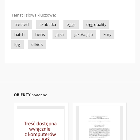
Temat i słowa kluczowe:
crested
czubatka
eggs
egg quality
hatch
hens
jajka
jakość jaja
kury
lęgi
silkies
OBIEKTY
podobne