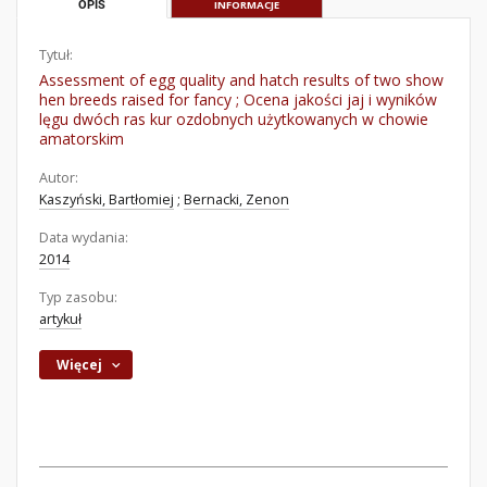
OPIS
INFORMACJE
Tytuł:
Assessment of egg quality and hatch results of two show
hen breeds raised for fancy ; Ocena jakości jaj i wyników
lęgu dwóch ras kur ozdobnych użytkowanych w chowie
amatorskim
Autor:
Kaszyński, Bartłomiej
;
Bernacki, Zenon
Data wydania:
2014
Typ zasobu:
artykuł
Więcej