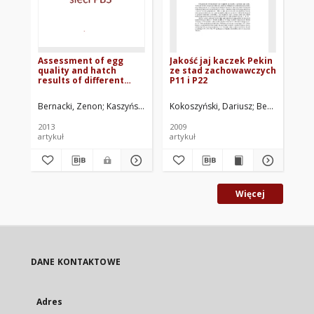
Assessment of egg
Jakość jaj kaczek Pekin
Wp
quality and hatch
ze stad zachowawczych
cz
results of different
P11 i P22
lę
origin hens
br
Bernacki, Zenon
Kaszyński, Bartłomiej
Kokoszyński, Dariusz
Bernacki, Zen
Kin
2013
2009
202
artykuł
artykuł
roz
Więcej
DANE KONTAKTOWE
Adres