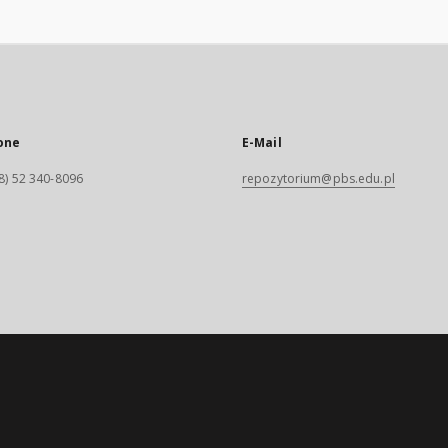
one
E-Mail
8) 52 340-8096
repozytorium@pbs.edu.pl