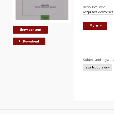
Resource Type:
rozprawa doktorska
More
Show content
Download
Subject and keywor
szarłat uprawny