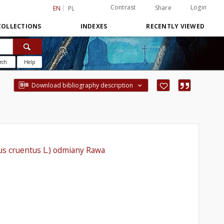
Contrast
Login
Share
EN
PL
COLLECTIONS
INDEXES
RECENTLY VIEWED
rch
Help
Download bibliography description
s cruentus L.) odmiany Rawa