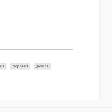
hus
crop seed
growing