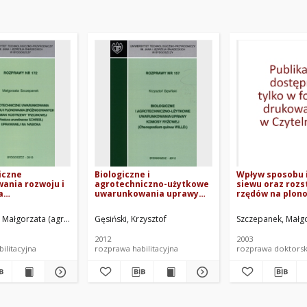
iczne
Biologiczne i
Wpływ sposobu 
ania rozwoju i
agrotechniczno-użytkowe
siewu oraz roz
a
uwarunkowania uprawy
rzędów na plon
anych odmian
komosy ryżowej
życicy trwałej (
trzcinowej
(Chenopodium quinoa
perenne L.) odm
 Małgorzata (agronomia)
ki, Mateusz
Górska, Aleksandra. Oprac.
Gęsiński, Krzysztof
Górecki, Michał. Oprac.
Szczepanek, Małg
Ślachciak, Do
arundinacea
WILLD.)
"Stadion" w upr
prawianej na
nasiona
2012
2003
ilitacyjna
rozprawa habilitacyjna
rozprawa doktors