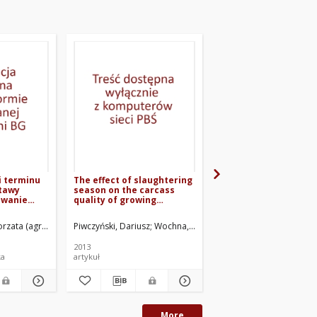
i terminu
The effect of slaughtering
Agroklimatologiczna
stawy
season on the carcass
ocena opadów
owanie
quality of growing
atmosferycznych ok
Lolium
finishing pigs
wegetacyjnego w rej
iany
Bydgoszczy
orzata (agronomia)
rota. Oprac.
Piwczyński, Dariusz
Skinder, Zbigniew. Promotor
Wochna, Paweł
Kolenda, Magdalena
Żarski, Jacek (1957- )
Cza
Du
awie na
2013
2014
ka
artykuł
artykuł
More