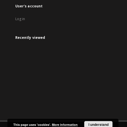
User's account
Log in
Recently viewed
I understand
This page uses 'cookies'.
More information