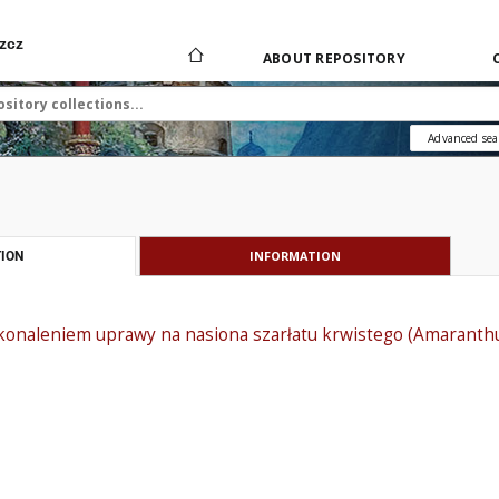
zcz
ABOUT REPOSITORY
Advanced sea
INFORMATION
ION
konaleniem uprawy na nasiona szarłatu krwistego (Amaranthu