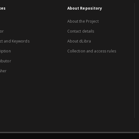
xes
About Repository
About the Project
or
Contact details
ct and Keywords
About dLibra
iption
Collection and access rules
ibutor
sher