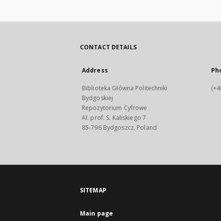
CONTACT DETAILS
Address
Ph
Biblioteka Główna Politechniki
(+4
Bydgoskiej
Repozytorium Cyfrowe
Al. prof. S. Kaliskiego 7
85-796 Bydgoszcz, Poland
SITEMAP
Main page