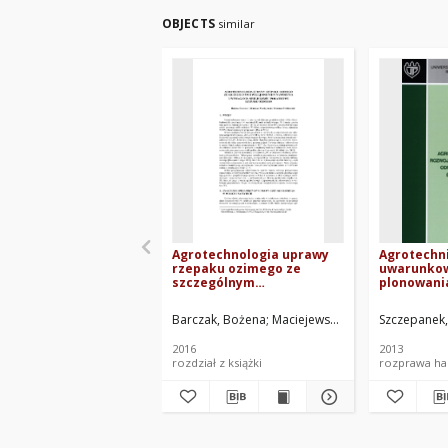
OBJECTS
similar
Agrotechnologia uprawy
Agrotechn
rzepaku ozimego ze
uwarunkow
szczególnym
plonowani
uwzględnieniem
zróżnicow
nawożenia. I. Wymagania
kostrzewy 
Barczak, Bożena
Maciejewski, Mateusz
Szczepanek,
Świtkows
siedliskowe i pokarmowe
(Festuca 
rzepaku ozimego
SCHREB.) u
2016
2013
nasiona
rozdział z książki
rozprawa hab