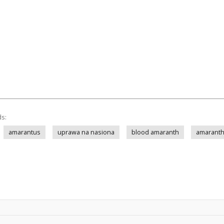
ds:
amarantus
uprawa na nasiona
blood amaranth
amarant