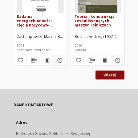
Badania
Teoria i konstrukcja
Wp
energochłonności
zespołów tnących
ko
cięcia nożycowo-
maszyn rolniczych
bę
palcowym zespołem
tn
tnącym
ch
Zastempowski, Marcin
Bochat, Andrzej. Promotor
Bochat, Andrzej (1957- )
Bła
uż
ma
2008
2010
201
rozprawa doktorska
książka
roz
Więcej
DANE KONTAKTOWE
Adres
Biblioteka Główna Politechniki Bydgoskiej