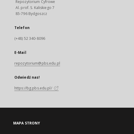
Repozytorium Cyfrowe
Al. prof. S. Kaliskiego 7
85-796 Bydgoszcz
Telefon
(+48) 52 340-8096
E-Mail
repozytorium@pbs.edu.pl
Odwiedź nas!
https://bg.pbs.edu.pl/
MAPA STRONY