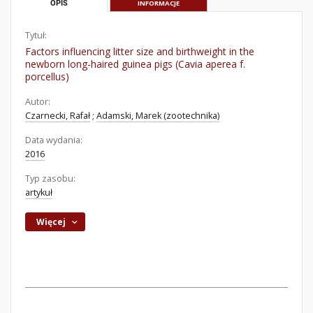
OPIS
INFORMACJE
Tytuł:
Factors influencing litter size and birthweight in the
newborn long-haired guinea pigs (Cavia aperea f.
porcellus)
Autor:
Czarnecki, Rafał
;
Adamski, Marek (zootechnika)
Data wydania:
2016
Typ zasobu:
artykuł
Więcej