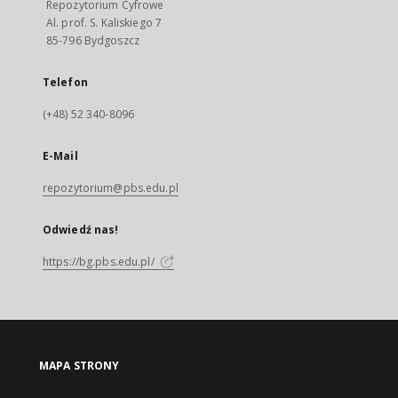
Repozytorium Cyfrowe
Al. prof. S. Kaliskiego 7
85-796 Bydgoszcz
Telefon
(+48) 52 340-8096
E-Mail
repozytorium@pbs.edu.pl
Odwiedź nas!
https://bg.pbs.edu.pl/
MAPA STRONY