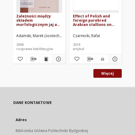
Zależności między
Effect of Polish and
Oc
składem
foreign purebred
pó
morfologicznym jaj a
Arabian stallions on
po
wylęgowością piskląt
conformation traits of
ró
wybranych gatunków
their progeny
Adamski, Marek (zootechnika)
Czarnecki, Rafał
Cza
ptaków
participating in shows
in the last decade
2008
2014
201
rozprawa habilitacyjna
artykuł
roz
Więcej
DANE KONTAKTOWE
Adres
Biblioteka Główna Politechniki Bydgoskiej