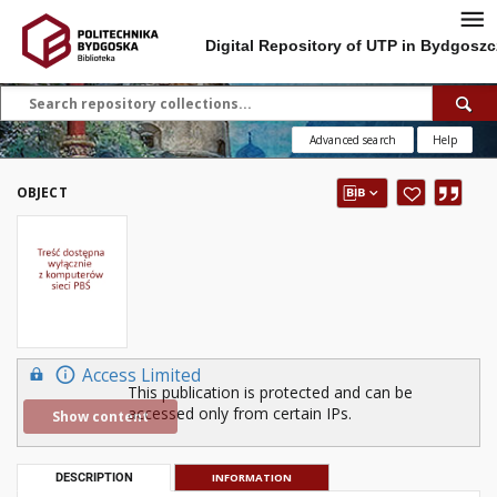
Digital Repository of UTP in Bydgoszc
Advanced search
Help
OBJECT
Access Limited
This publication is protected and can be
accessed only from certain IPs.
Show content
DESCRIPTION
INFORMATION