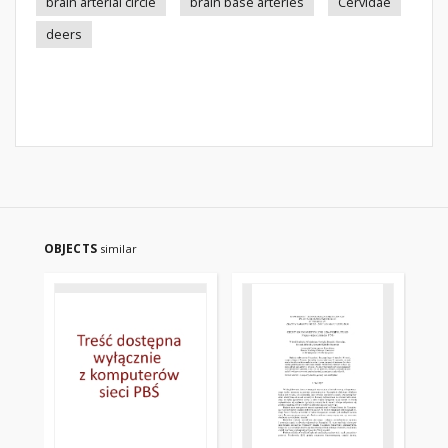
brain arterial circle
brain base arteries
Cervidae
deers
OBJECTS
similar