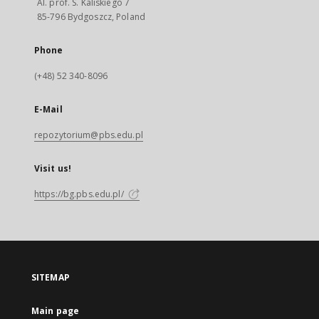
Al. prof. S. Kaliskiego 7
85-796 Bydgoszcz, Poland
Phone
(+48) 52 340-8096
E-Mail
repozytorium@pbs.edu.pl
Visit us!
https://bg.pbs.edu.pl/
SITEMAP
Main page