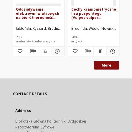
Oddziaływanie
Cechy kraniometryczne
Ce
elektrowni wiatrowych
lisa pospolitego
pr
na bioróżnorodność
(Vulpes vulpes
po
przyległych siedlisk
Linnaeus 1758)
z 
Jabłoński, Ryszard
Brudnicki, Witold
Brudnicki, Witold
Skoczylas, Benedykt
Nowicki, Włodzimi
Nowicki, W
Now
2006
2009
200
materiały konferencyjne
artykuł
art
More
CONTACT DETAILS
Address
Biblioteka Główna Politechniki Bydgoskiej
Repozytorium Cyfrowe