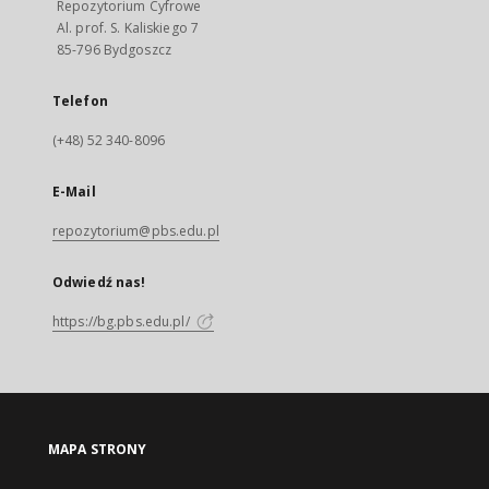
Repozytorium Cyfrowe
Al. prof. S. Kaliskiego 7
85-796 Bydgoszcz
Telefon
(+48) 52 340-8096
E-Mail
repozytorium@pbs.edu.pl
Odwiedź nas!
https://bg.pbs.edu.pl/
MAPA STRONY