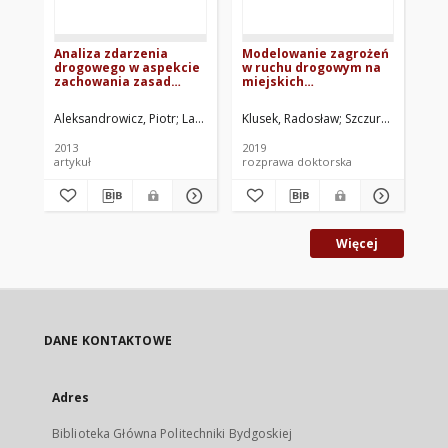
Analiza zdarzenia
Modelowanie zagrożeń
Wp
drogowego w aspekcie
w ruchu drogowym na
dr
zachowania zasad
miejskich
be
bezpieczeństwa w
skrzyżowaniach za
dr
ruchu drogowym
pomocą potencjalnych
Aleksandrowicz, Piotr
Landowski, Bogdan
Klusek, Radosław
Szczuraszek, Tom
Gra
obszarów kolizji
2013
2019
201
artykuł
rozprawa doktorska
art
Więcej
DANE KONTAKTOWE
Adres
Biblioteka Główna Politechniki Bydgoskiej