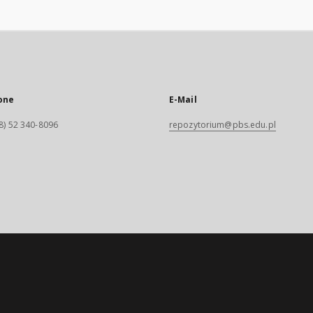
one
E-Mail
8) 52 340-8096
repozytorium@pbs.edu.pl