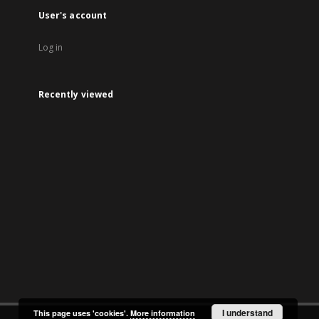
User's account
Log in
Recently viewed
I understand
This page uses 'cookies'.
More information