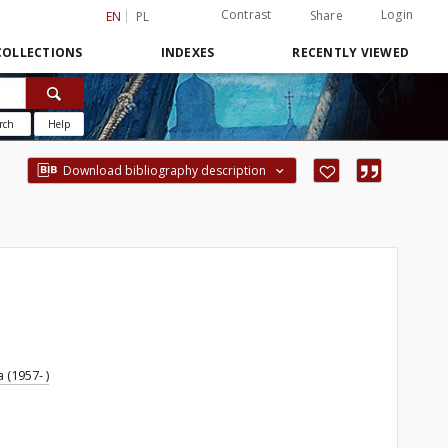
Contrast
Login
Share
EN
PL
COLLECTIONS
INDEXES
RECENTLY VIEWED
rch
Help
Download bibliography description
a (1957- )