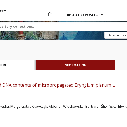
zcz
ABOUT REPOSITORY
Advanced sea
INFORMATION
ION
nd DNA contents of micropropagated Eryngium planum L.
owska, Małgorzata
;
Krawczyk, Aldona
;
Więckowska, Barbara
;
Śliwińska, Elwir