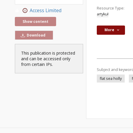
Resource Type:
Access Limited
artykuł
Show content
More
Download
This publication is protected
and can be accessed only
from certain IPs.
Subject and keywor
flat sea holly