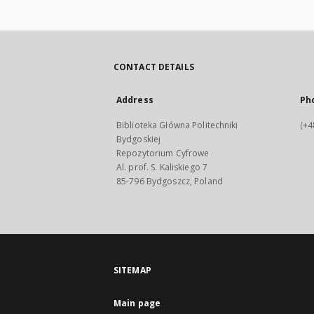
CONTACT DETAILS
Address
Ph
Biblioteka Główna Politechniki
(+4
Bydgoskiej
Repozytorium Cyfrowe
Al. prof. S. Kaliskiego 7
85-796 Bydgoszcz, Poland
SITEMAP
Main page