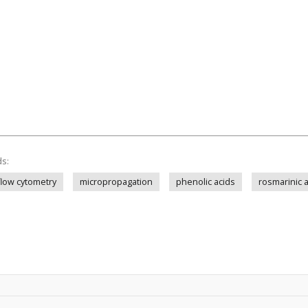
ds:
flow cytometry
micropropagation
phenolic acids
rosmarinic a