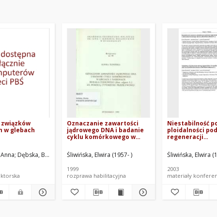
 związków
Oznaczanie zawartości
Niestabilność 
h w glebach
jądrowego DNA i badanie
ploidalności po
cyklu komórkowego w
regeneracji
liściach i nasionach
transformowane
buraka cukrowego (Beta
nietransformo
 Anna
Renata
Dębska, Bożena. Promotor
Adamowicz, Aleksandra
Śliwińska, Elwira (1957- )
Czarna, Małgorzata
Banach-Szott, Magalena. Promotor pomocni
Śliwińska, Elwira (1957- )
Śliwińska, Elwira (
J
vulgaris L.) za pomocą
tytoniu (Nicoti
cytometrii przepływowej
tabacum L.)
1999
2003
ktorska
rozprawa habilitacyjna
materiały konfere