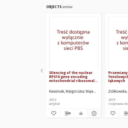
OBJECTS
similar
Silencing of the nuclear
Przemiany
RPS10 gene encoding
fenolowyc
mitochondrial ribosomal
łąkowych
protein alters translation
in Arabidopsis
Kwaśniak, Małgorzata
Majewski, Paweł
Ziółkowska,
Skibior, 
mitochondria
2013
2019
artykuł
rozprawa do