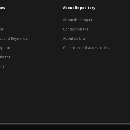
xes
About Repository
About the Project
or
Contact details
ct and Keywords
About dLibra
iption
Collection and access rules
ibutor
sher