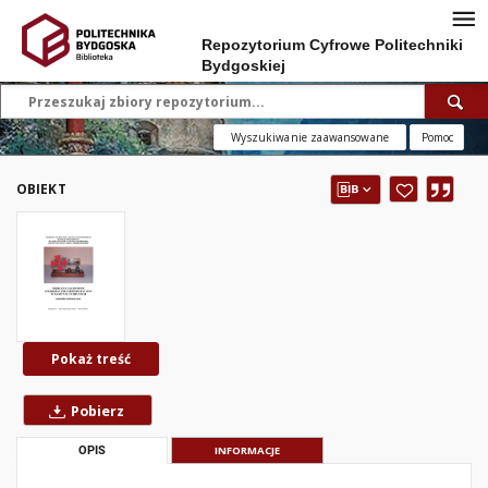
Repozytorium Cyfrowe Politechniki
Bydgoskiej
Wyszukiwanie zaawansowane
Pomoc
OBIEKT
Pokaż treść
Pobierz
OPIS
INFORMACJE