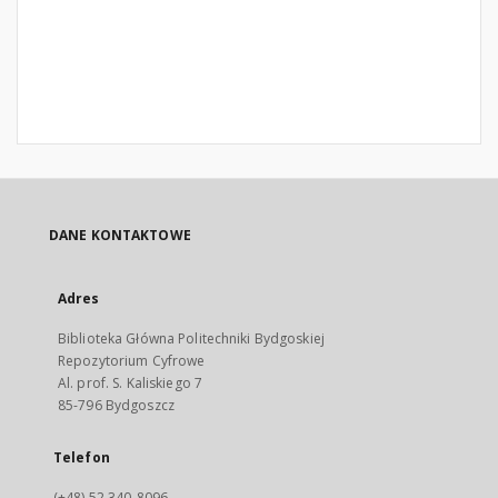
DANE KONTAKTOWE
Adres
Biblioteka Główna Politechniki Bydgoskiej
Repozytorium Cyfrowe
Al. prof. S. Kaliskiego 7
85-796 Bydgoszcz
Telefon
(+48) 52 340-8096