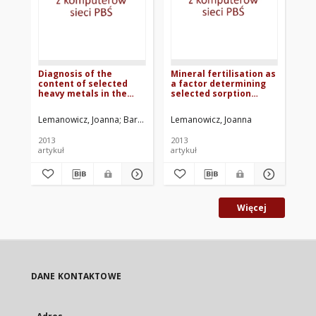
Diagnosis of the
Mineral fertilisation as
Wp
content of selected
a factor determining
gl
heavy metals in the
selected sorption
Gr
soils of the Pałuki
properties of soil
region against their
against the activity of
Lemanowicz, Joanna
Bartkowiak, Agata
Lemanowicz, Joanna
Kli
enzymatic activity
phosphatases
2013
2013
201
artykuł
artykuł
roz
Więcej
DANE KONTAKTOWE