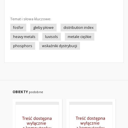
Temat i słowa kluczowe:
fosfor
gleby płowe
distribution index
heavy metals
luvisols
metale ciężkie
phosphors
wskaźniki dystrybucji
OBIEKTY
podobne