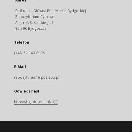
Adres
Biblioteka Główna Politechniki Bydgoskiej
Repozytorium Cyfrowe
Al. prof. S. Kaliskiego 7
85-796 Bydgoszcz
Telefon
(+48) 52 340-8096
E-Mail
repozytorium@pbs.edu.pl
Odwiedź nas!
https://bg.pbs.edu.pl/