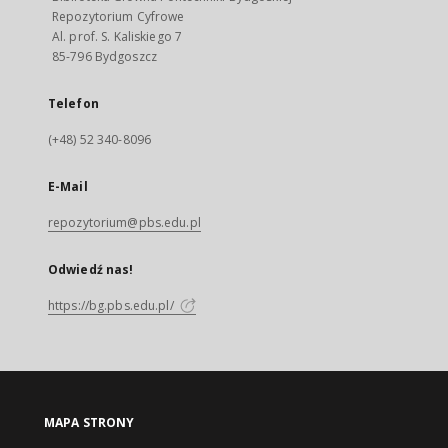
Repozytorium Cyfrowe
Al. prof. S. Kaliskiego 7
85-796 Bydgoszcz
Telefon
(+48) 52 340-8096
E-Mail
repozytorium@pbs.edu.pl
Odwiedź nas!
https://bg.pbs.edu.pl/
MAPA STRONY