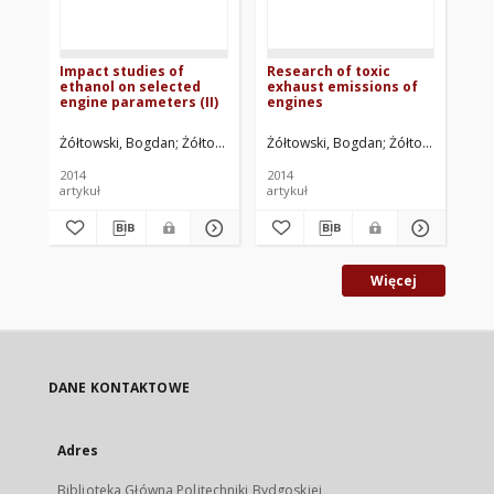
Impact studies of
Research of toxic
Ba
ethanol on selected
exhaust emissions of
ro
engine parameters (II)
engines
wy
em
sk
Żółtowski, Bogdan
Żółtowski, Mariusz
Żółtowski, Bogdan
Żółtowski, Mariu
Kwi
2014
2014
200
artykuł
artykuł
roz
Więcej
DANE KONTAKTOWE
Adres
Biblioteka Główna Politechniki Bydgoskiej