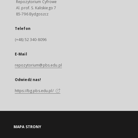
Repozytorium Cyfrowe
Al. prof. S. Kaliskiego 7
85-796 Bydgoszcz
Telefon
(+48) 52 340-8096
E-Mail
repozytorium@pbs.edu.pl
Odwiedź nas!
https://bg.pbs.edu.pl/
MAPA STRONY