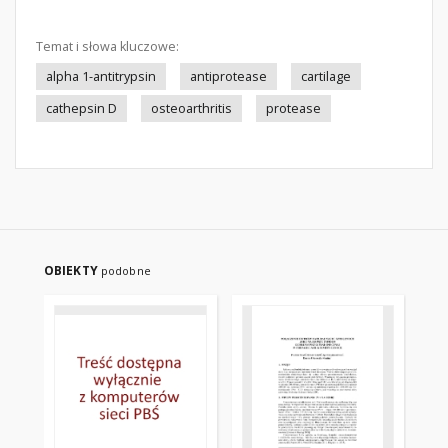
Temat i słowa kluczowe:
alpha 1-antitrypsin
antiprotease
cartilage
cathepsin D
osteoarthritis
protease
OBIEKTY
podobne