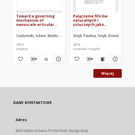
Toward a governing
Połączenie filtrów
An
mechanism of
naturalnych i
re
nanoscale articular
sztucznych jako
ma
cartilage (physiologic)
najlepsze źródło
po
lubrication:
ochrony
st
Gadomski, Adam
Bełdowski, Piotr
Smyk, Paulina
Augé II, Wayne K.
Smyk, Ernest
Hładyszowski, J
Hołyńska
Kow
Smoluchowski - type
przeciwsłonecznej w
Ok
dynamics in amphiphile
preparatach
2013
2016
200
proton channels
kosmetycznych
artykuł
rozdział z książki
roz
Więcej
DANE KONTAKTOWE
Adres
Biblioteka Główna Politechniki Bydgoskiej