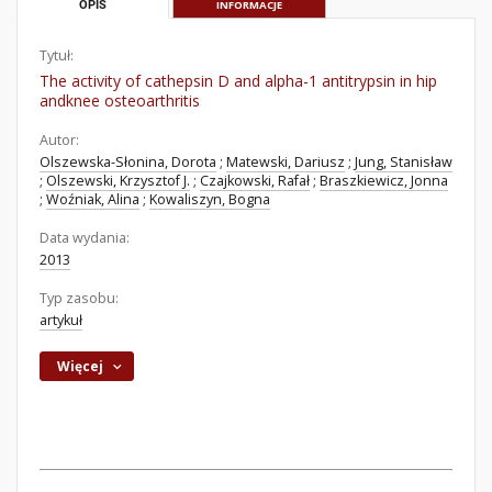
OPIS
INFORMACJE
Tytuł:
The activity of cathepsin D and alpha-1 antitrypsin in hip
andknee osteoarthritis
Autor:
Olszewska-Słonina, Dorota
;
Matewski, Dariusz
;
Jung, Stanisław
;
Olszewski, Krzysztof J.
;
Czajkowski, Rafał
;
Braszkiewicz, Jonna
;
Woźniak, Alina
;
Kowaliszyn, Bogna
Data wydania:
2013
Typ zasobu:
artykuł
Więcej