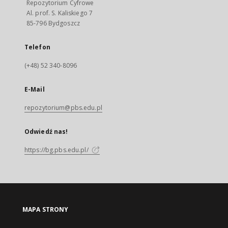
Repozytorium Cyfrowe
Al. prof. S. Kaliskiego 7
85-796 Bydgoszcz
Telefon
(+48) 52 340-8096
E-Mail
repozytorium@pbs.edu.pl
Odwiedź nas!
https://bg.pbs.edu.pl/
MAPA STRONY