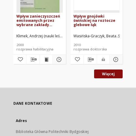
Wpływ zanieczyszczeń
Wpływ gnojówki
Wp
emitowanych przez
świńskiej na roztocze
gn
wybrane zakłady
glebowe łąk
ak
przemysłowe na
tr
roztocze (Acari)
zi
Klimek, Andrzej (nauki leśne)
Wasińska-Graczyk, Beata
Seniczak, 
Gra
glebowe młodników
sosnowych, ze
2000
2010
201
szczególnym
rozprawa habilitacyjna
rozprawa doktorska
roz
uwzględnieniem
mechowców (Oribatida)
Więcej
DANE KONTAKTOWE
Adres
Biblioteka Główna Politechniki Bydgoskiej