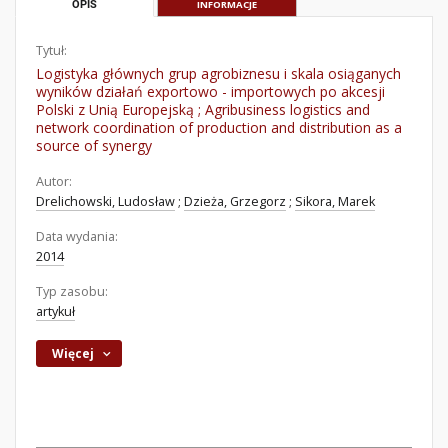
OPIS
INFORMACJE
Tytuł:
Logistyka głównych grup agrobiznesu i skala osiąganych
wyników działań exportowo - importowych po akcesji
Polski z Unią Europejską ; Agribusiness logistics and
network coordination of production and distribution as a
source of synergy
Autor:
Drelichowski, Ludosław
;
Dzieża, Grzegorz
;
Sikora, Marek
Data wydania:
2014
Typ zasobu:
artykuł
Więcej