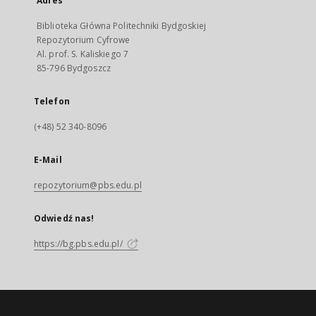
Adres
Biblioteka Główna Politechniki Bydgoskiej
Repozytorium Cyfrowe
Al. prof. S. Kaliskiego 7
85-796 Bydgoszcz
Telefon
(+48) 52 340-8096
E-Mail
repozytorium@pbs.edu.pl
Odwiedź nas!
https://bg.pbs.edu.pl/