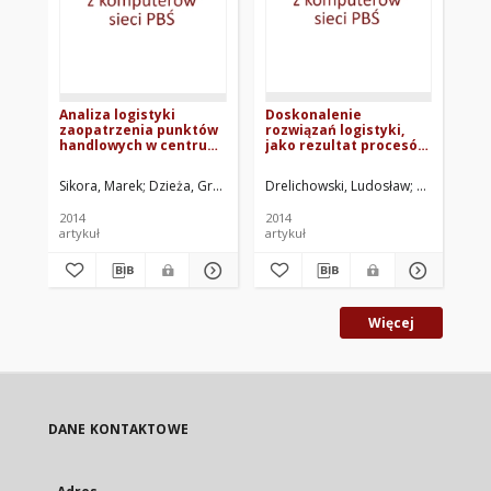
Analiza logistyki
Doskonalenie
Lo
zaopatrzenia punktów
rozwiązań logistyki,
in
handlowych w centrum
jako rezultat procesów
Bydgoszczy
inwestycyjnych i
zastosowań systemu
Sikora, Marek
Dzieża, Grzegorz
Wdzięczny, Andrzej
Drelichowski, Ludosław
Mierzwińska, Ed
Grochowski,
Żół
klasy erp ms dynamics
ax w przedsiębiorstwie
2014
2014
201
BELMA ACCESSORIES
artykuł
artykuł
art
SYSTEMS Sp. z o.o. w
Bydgoszczy
Więcej
DANE KONTAKTOWE