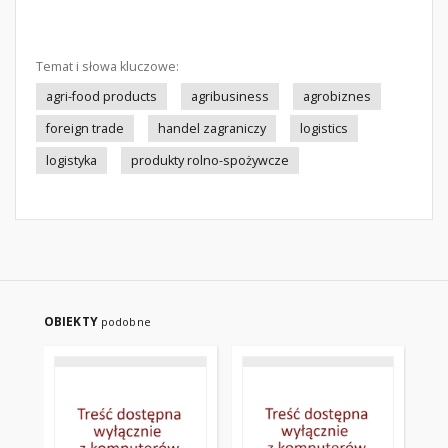
Temat i słowa kluczowe:
agri-food products
agribusiness
agrobiznes
foreign trade
handel zagraniczy
logistics
logistyka
produkty rolno-spożywcze
OBIEKTY
podobne