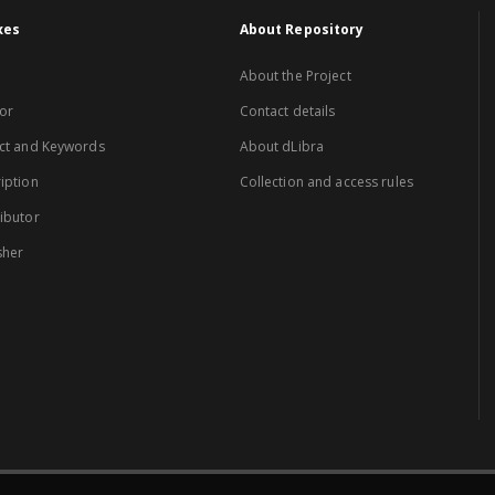
xes
About Repository
About the Project
or
Contact details
ct and Keywords
About dLibra
iption
Collection and access rules
ibutor
sher