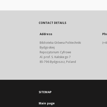
CONTACT DETAILS
Address
Ph
Biblioteka Główna Politechniki
(+4
Bydgoskiej
Repozytorium Cyfrowe
Al. prof. S. Kaliskiego 7
85-796 Bydgoszcz, Poland
SITEMAP
Main page