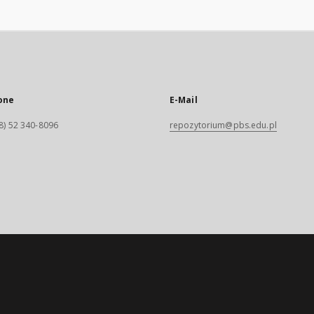
one
E-Mail
8) 52 340-8096
repozytorium@pbs.edu.pl