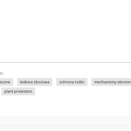
ds:
niczne
lednica zbożowa
ochrona roślin
mechanizmy obronn
plant protection