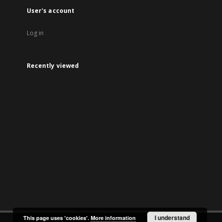
User's account
Log in
Recently viewed
I understand
This page uses 'cookies'.
More information