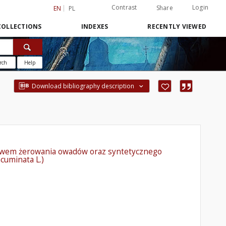
Contrast
Login
Share
EN
PL
COLLECTIONS
INDEXES
RECENTLY VIEWED
rch
Help
Download bibliography description
ywem żerowania owadów oraz syntetycznego
cuminata L.)