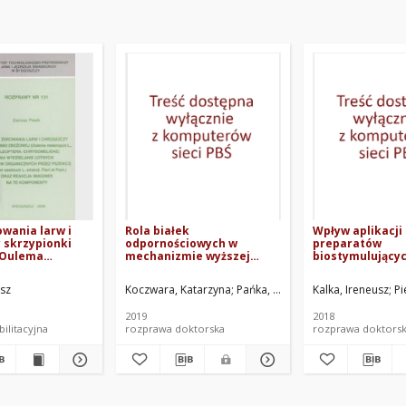
wania larw i
Rola białek
Wpływ aplikacji
 skrzypionki
odpornościowych w
preparatów
(Oulema
mechanizmie wyższej
biostymulujący
L., coleoptera:
aktywności
emisję lotnych 
idae) na
przeciwgrzybowej życicy
organicznych p
usz
Koczwara, Katarzyna
Pańka, Dariusz. Promotor
Kalka, Ireneusz
Jeske
Pi
e lotnych
trwałej zasiedlonej przez
wybrane odmian
organicznych
Epichloë festucae var. lolii
ozimego
2019
2018
nicę (Triticum
ilitacyjna
rozprawa doktorska
rozprawa doktors
. emend. Fiori
raz reakcja
a te
ty