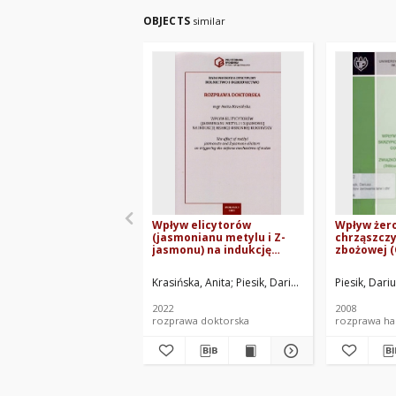
OBJECTS
similar
Wpływ elicytorów
Wpływ żero
(jasmonianu metylu i Z-
chrząszczy
jasmonu) na indukcję
zbożowej 
reakcji obronnej
melanopus 
kukurydzy
chrysomel
Krasińska, Anita
Piesik, Dariusz. Promotor
Piesik, Dari
wydzielani
związków 
2022
2008
przez psze
rozprawa doktorska
rozprawa hab
aestivum L
et Paol.) o
imagines n
komponen