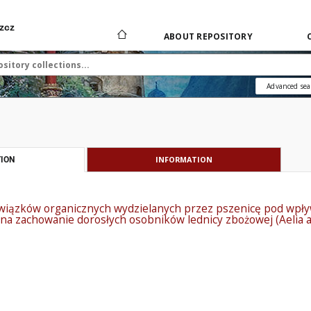
zcz
ABOUT REPOSITORY
Advanced sea
INFORMATION
ION
wiązków organicznych wydzielanych przez pszenicę pod wpł
na zachowanie dorosłych osobników lednicy zbożowej (Aelia a