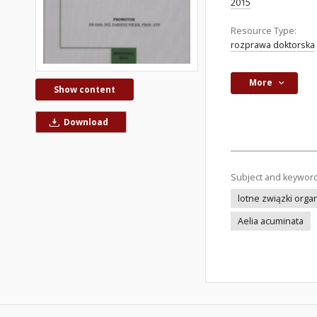
2015
Resource Type:
rozprawa doktorska
More
Show content
Download
Subject and keywor
lotne związki orga
Aelia acuminata