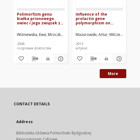
Polimorfizm genu
Influence of the
Wp
białka prionowego
prolactin gene
ge
owiec i jego związek z
polymorphism on
st
wybranymi cechami
selected reproduction
ja
produkcyjnymi
traits in sows of polish
Wiśniewska, Ewa
Mroczkowski, Sławomir. Promotor
Mazurowski, Artur
Milczewska, Agat
Jan
large white breed
2008
2013
200
rozprawa doktorska
artykuł
roz
More
CONTACT DETAILS
Address
Biblioteka Główna Politechniki Bydgoskiej
Repozytorium Cyfrowe