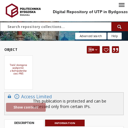
Digital Repository of UTP in Bydgoszc
Advanced search
Help
OBJECT
Access Limited
This publication is protected and can be
accessed only from certain IPs.
Show content
DESCRIPTION
INFORMATION