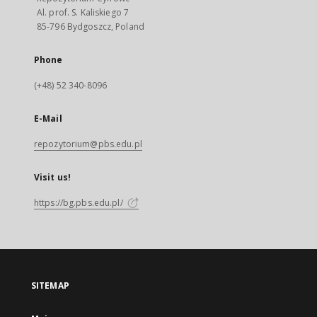
Al. prof. S. Kaliskiego 7
85-796 Bydgoszcz, Poland
Phone
(+48) 52 340-8096
E-Mail
repozytorium@pbs.edu.pl
Visit us!
https://bg.pbs.edu.pl/
SITEMAP