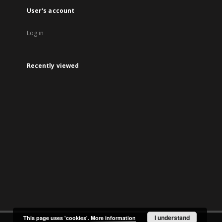
User's account
Log in
Recently viewed
I understand
This page uses 'cookies'.
More information