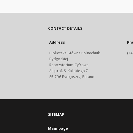
CONTACT DETAILS
Address
Ph
Biblioteka Główna Politechniki
(+4
Bydgoskiej
Repozytorium Cyfrowe
Al. prof. S. Kaliskiego 7
85-796 Bydgoszcz, Poland
SITEMAP
Main page