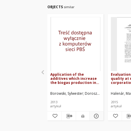
OBJECTS
similar
Application of the
Evaluation
additives which increase
quality at
the biogas production in
corporati
the context of
improvement of the
Borowski, Sylwester
Doroszewski, Piotr
Halenár, Ma
Kaszkow
biogas production process
2013
2015
artykuł
artykuł