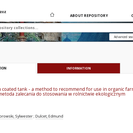
zcz
ABOUT REPOSITORY
Advanced sea
INFORMATION
ION
in coated tank - a method to recommend for use in organic far
etoda zalecania do stosowania w rolnictwie ekologicznym
orowski, Sylwester
;
Dulcet, Edmund