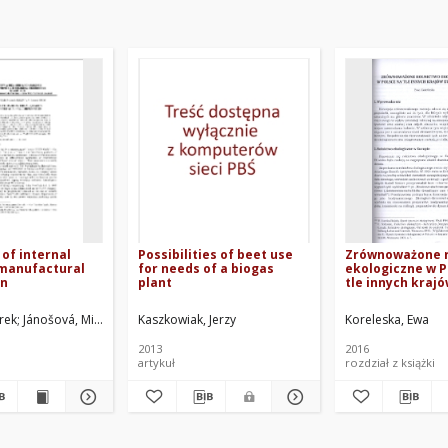
 of internal
Possibilities of beet use
Zrównoważone r
 manufactural
for needs of a biogas
ekologiczne w P
on
plant
tle innych kraj
europejskich
rek
iak, Jerzy
Jánošová, Michaela
Dulcet, Edmund
Hujo, Ľubomír
Kaszkowiak, Jerzy
Mikołajczyk, Jan
Mroziński, Stanisław. Red.
Koreleska, Ewa
2013
2016
artykuł
rozdział z książki