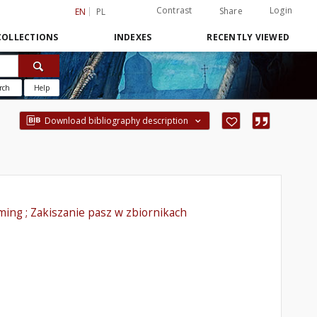
Contrast
Login
Share
EN
PL
COLLECTIONS
INDEXES
RECENTLY VIEWED
rch
Help
Download bibliography description
ming ; Zakiszanie pasz w zbiornikach