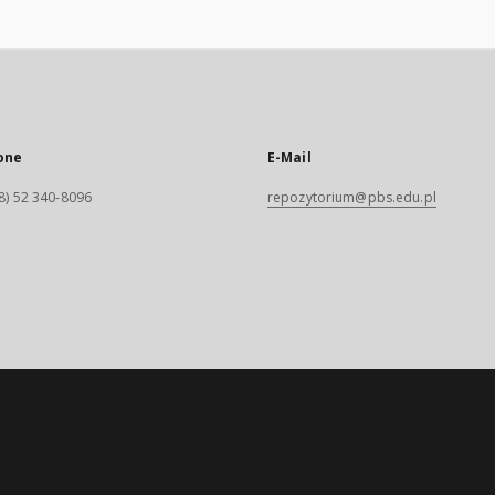
one
E-Mail
8) 52 340-8096
repozytorium@pbs.edu.pl