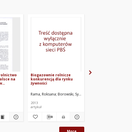
olnictwo
Biogazownie rolnicze
Żywność ekologiczna.
olsce na
konkurencją dla rynku
Rynek i zagrożenia
ów
żywności
Rama, Roksana
Borowski, Sylwester
Kaniewska, Joanna
Dulcet, Edmund
Domo
2013
2015
artykuł
rozdział z książki
More