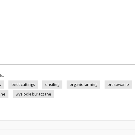
ds:
y
beet cuttings
ensiling
organic farming
prasowanie
zne
wysłodki buraczane