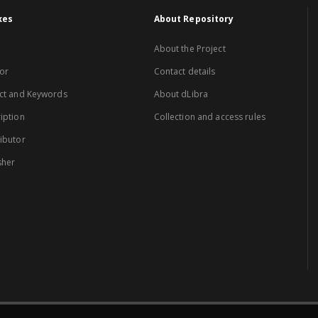
xes
About Repository
About the Project
or
Contact details
ct and Keywords
About dLibra
iption
Collection and access rules
ibutor
sher