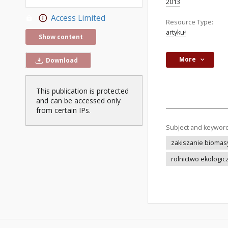
2013
Access Limited
Resource Type:
artykuł
Show content
More
Download
This publication is protected
and can be accessed only
from certain IPs.
Subject and keywor
zakiszanie biomas
rolnictwo ekologic