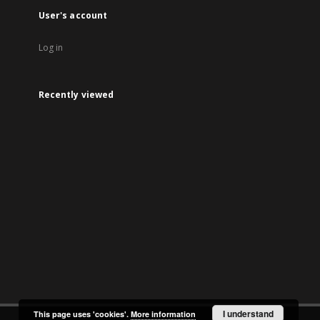
User's account
Log in
Recently viewed
I understand
This page uses 'cookies'.
More information