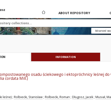
zcz
ABOUT REPOSITORY
Advanced sea
INFORMATION
ION
ompostowanego osadu ściekowego i ektopróchnicy leśnej do w
ia cordata Mill.)
ki leśne)
;
Rolbiecki, Stanisław
;
Rolbiecki, Roman
;
Długosz, Jacek
;
Musiał, Ma