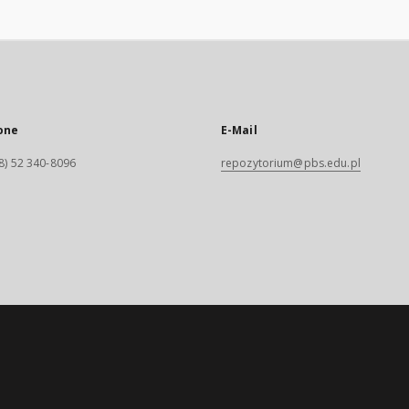
one
E-Mail
8) 52 340-8096
repozytorium@pbs.edu.pl