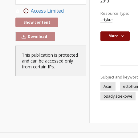
2013
Access Limited
Resource Type:
artykuł
Show content
More
Download
This publication is protected
and can be accessed only
from certain IPs.
Subject and keywor
Acari
ectohu
osady ściekowe