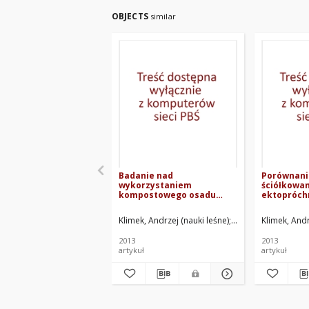
OBJECTS
similar
Badanie nad
Porównani
wykorzystaniem
ściółkowa
kompostowego osadu
ektopróchn
ściekowego i
sterowanej
ektopróchnicy do
rośliny or
Klimek, Andrzej (nauki leśne)
Rolbiecki, Stanisław
Klimek, Andr
wzbogacenia gleb w
(Acari) w 
rocznym cyklu produkcji
produkcji
2013
2013
sadzonek lipy
zwyczajne
artykuł
artykuł
drobnolistnej ( Tilia
cordata Mill.)