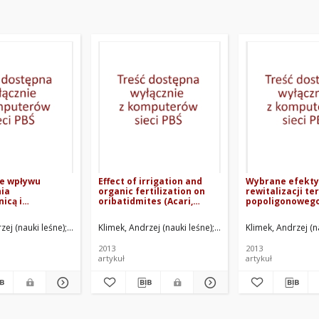
e wpływu
Effect of irrigation and
Wybrane efekty
nia
organic fertilization on
rewitalizacji te
icą i
oribatidmites (Acari,
popoligonoweg
 mikoryzacji na
Oribatida) in forest
nadleśnictwie 
az roztocze
nursery
zej (nauki leśne)
Rolbiecki, Roman
Rolbiecki, Stanisław
Długosz, Jacek
Klimek, Andrzej (nauki leśne)
Musiał, Mariusz
Rolbiecki, Roman
Ryterska, Hanna
Rolbiecki, Stanisław
Kowalska, Angelika
Klimek, Andrzej (n
Rolb
kontenerowej
 sadzonek sosny
2013
2013
j
artykuł
artykuł