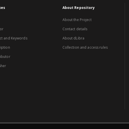
xes
About Repository
About the Project
or
Contact details
ct and Keywords
About dLibra
iption
Collection and access rules
ibutor
sher