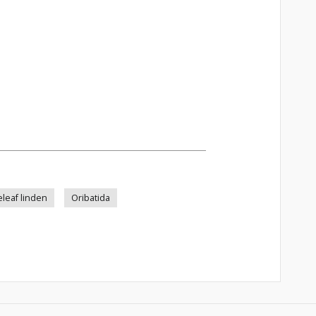
leleaf linden
Oribatida