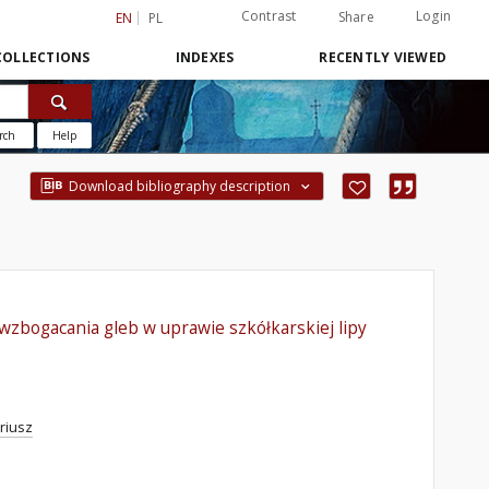
Contrast
Login
Share
EN
PL
COLLECTIONS
INDEXES
RECENTLY VIEWED
rch
Help
Download bibliography description
zbogacania gleb w uprawie szkółkarskiej lipy
riusz