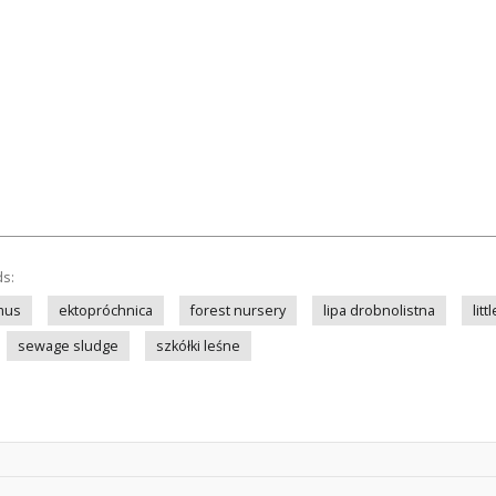
ds:
mus
ektopróchnica
forest nursery
lipa drobnolistna
litt
sewage sludge
szkółki leśne