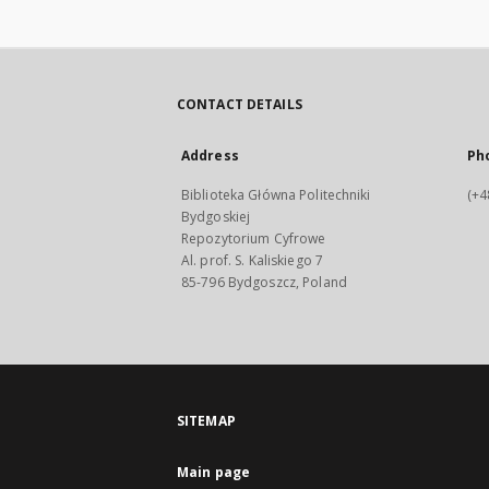
CONTACT DETAILS
Address
Ph
Biblioteka Główna Politechniki
(+4
Bydgoskiej
Repozytorium Cyfrowe
Al. prof. S. Kaliskiego 7
85-796 Bydgoszcz, Poland
SITEMAP
Main page