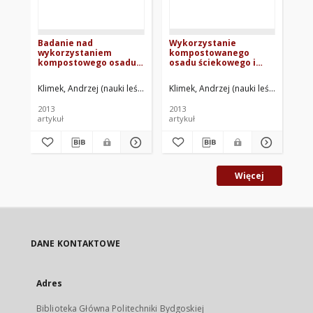
Badanie nad
Wykorzystanie
Wy
wykorzystaniem
kompostowanego
(Ac
kompostowego osadu
osadu ściekowego i
ko
ściekowego i
ektopróchnicy leśnej
wy
ektopróchnicy do
do wzbogacania gleb w
sa
Klimek, Andrzej (nauki leśne)
Rolbiecki, Stanisław
Klimek, Andrzej (nauki leśne)
Rolbiecki, Roman
Rolbiec
Kli
D
wzbogacenia gleb w
uprawie szkółkarskiej
ko
rocznym cyklu
lipy drobnolistnej (Tilia
2013
2013
201
produkcji sadzonek lipy
cordata Mill.)
artykuł
artykuł
art
drobnolistnej ( Tilia
cordata Mill.)
Więcej
DANE KONTAKTOWE
Adres
Biblioteka Główna Politechniki Bydgoskiej