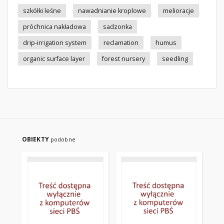
szkółki leśne
nawadnianie kroplowe
melioracje
próchnica nakładowa
sadzonka
drip-irrigation system
reclamation
humus
organic surface layer
forest nursery
seedling
OBIEKTY
podobne