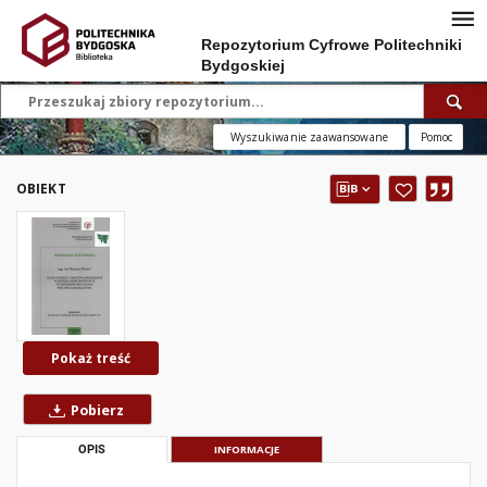
Repozytorium Cyfrowe Politechniki
Bydgoskiej
Wyszukiwanie zaawansowane
Pomoc
OBIEKT
Pokaż treść
Pobierz
OPIS
INFORMACJE