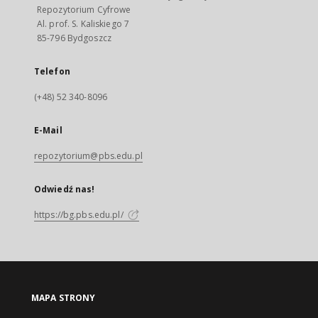
Repozytorium Cyfrowe
Al. prof. S. Kaliskiego 7
85-796 Bydgoszcz
Telefon
(+48) 52 340-8096
E-Mail
repozytorium@pbs.edu.pl
Odwiedź nas!
https://bg.pbs.edu.pl/
MAPA STRONY