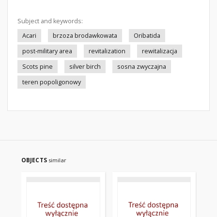
Subject and keywords:
Acari
brzoza brodawkowata
Oribatida
post-military area
revitalization
rewitalizacja
Scots pine
silver birch
sosna zwyczajna
teren popoligonowy
OBJECTS
similar