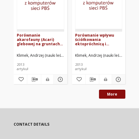
Porównanie
Porównanie wpływu
Wy
akarofauny (Acari)
ściółkowania
ko
glebowej na gruntach
ektopróchnicą i
os
porolnych i leśnych w
sterowanej mikoryzacji
ek
początkowym etapie
na rośliny oraz
do
Klimek, Andrzej (nauki leśne)
Kowalska, Angelika
Klimek, Andrzej (nauki leśne)
Rolbiec
Kli
sukcesji leśnej
roztocze (Acari) w
up
kontenerowej
lip
2013
2013
201
produkcji sadzonek
cor
artykuł
artykuł
art
sosny zwyczajnej
More
CONTACT DETAILS