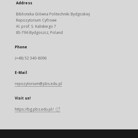
Address
Biblioteka Główna Politechniki Bydgoskiej
Repozytorium Cyfrowe
Al. prof. S. Kaliskiego 7
85-796 Bydgoszcz, Poland
Phone
(+48) 52 340-8096
E-Mail
repozytorium@pbs.edu.pl
Visit us!
https://bg.pbs.edu.pl/