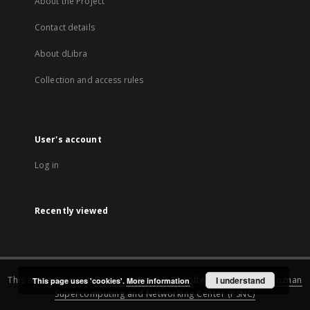
About the Project
Contact details
About dLibra
Collection and access rules
User's account
Log in
Recently viewed
This service runs on
DInGO dLibra 6.3.15
software created by
I understand
Poznan
This page uses 'cookies'.
More information
Supercomputing and Networking Center (PSNC)