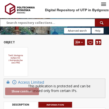
Digital Repository of UTP in Bydgoszc
Advanced search
Help
OBJECT
Access Limited
This publication is protected and can be
accessed only from certain IPs.
Show content
DESCRIPTION
INFORMATION