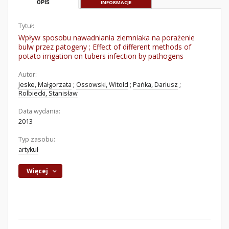
OPIS
INFORMACJE
Tytuł:
Wpływ sposobu nawadniania ziemniaka na porażenie
bulw przez patogeny ; Effect of different methods of
potato irrigation on tubers infection by pathogens
Autor:
Jeske, Małgorzata
;
Ossowski, Witold
;
Pańka, Dariusz
;
Rolbiecki, Stanisław
Data wydania:
2013
Typ zasobu:
artykuł
Więcej