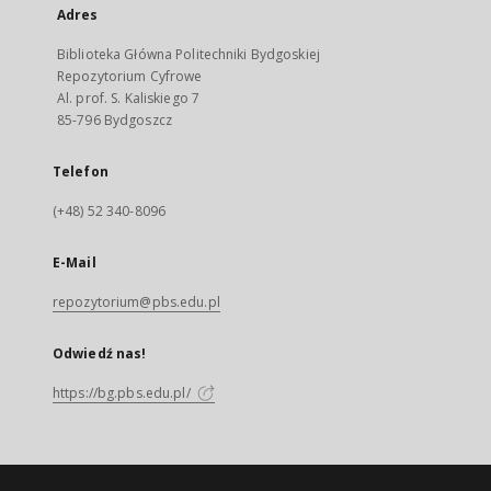
Adres
Biblioteka Główna Politechniki Bydgoskiej
Repozytorium Cyfrowe
Al. prof. S. Kaliskiego 7
85-796 Bydgoszcz
Telefon
(+48) 52 340-8096
E-Mail
repozytorium@pbs.edu.pl
Odwiedź nas!
https://bg.pbs.edu.pl/