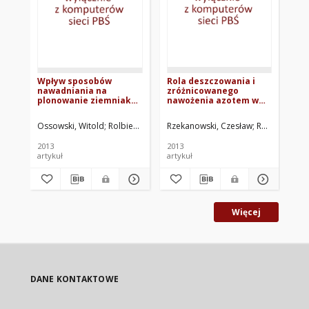
Wpływ sposobów
Rola deszczowania i
Wy
nawadniania na
zróżnicowanego
or
plonowanie ziemniaka
nawożenia azotem w
en
średnio wczesnego
kształtowaniu plonu
oc
uprawianego na glebie
ziemniaka wczesnego
pa
Ossowski, Witold
Rolbiecki, Stanisław
Rzekanowski, Czesław
Wojdyła, Tadeusz
Rolbiecki, Sta
Wichrowska,
Pań
lekkiej w regionie
odmiany ‘Dorota’ na
pomorskim
glebie lekkiej w rejonie
2013
2013
200
Bydgoszczy
artykuł
artykuł
mat
Więcej
DANE KONTAKTOWE