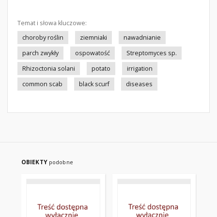
Temat i słowa kluczowe:
choroby roślin
ziemniaki
nawadnianie
parch zwykły
ospowatość
Streptomyces sp.
Rhizoctonia solani
potato
irrigation
common scab
black scurf
diseases
OBIEKTY
podobne