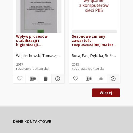
Wpływ procesów
Sezonowe zmiany
Fo
stabilizacji i
zawartości
wy
higienizacji
rozpuszczalnej materii
73
komunalnych osadów
organicznej w glebach
ściekowych
użytkowanych rolniczo
Wojciechowski, Tomasz
Hermann, Janusz. Promotor
Rosa, Ewa
Dębska, Bożena. Promot
Zak
stosowanych w
rolnictwie na jakość
2017
2015
197
gleby
rozprawa doktorska
rozprawa doktorska
br
Więcej
DANE KONTAKTOWE