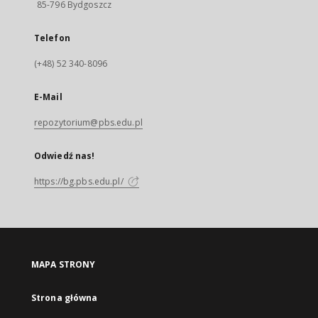
85-796 Bydgoszcz
Telefon
(+48) 52 340-8096
E-Mail
repozytorium@pbs.edu.pl
Odwiedź nas!
https://bg.pbs.edu.pl/
MAPA STRONY
Strona główna