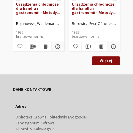
Urządzenia chłodnicze
Urządzenia chłodnicze
Me
dla handlu i
dla handlu i
Wi
gastronomii - Metody
gastronomii - Metody
mr
badań - Ogólne warunki
badań - Sprawdzenie
i 
badań BN-82/2561-18.00
wymiarów powierzchni
Bojanowski, Waldemar
Ośrodek Badawczo-Rozwojowy Urządzeń Chło
Borowicz, Ewa
Ośrodek Badawczo-R
Zje
i pojemności BN-
82/2561-18.01
1983
1983
197
branżowa norma
branżowa norma
br
Więcej
DANE KONTAKTOWE
Adres
Biblioteka Główna Politechniki Bydgoskiej
Repozytorium Cyfrowe
Al. prof. S. Kaliskiego 7