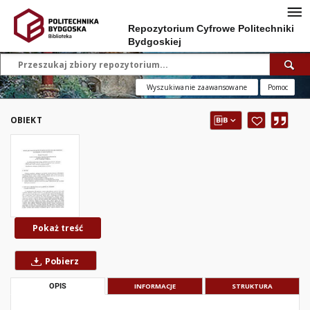
Repozytorium Cyfrowe Politechniki
Bydgoskiej
Wyszukiwanie zaawansowane
Pomoc
OBIEKT
Pokaż treść
Pobierz
OPIS
INFORMACJE
STRUKTURA