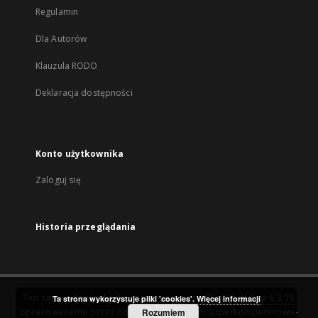
Regulamin
Dla Autorów
Klauzula RODO
Deklaracja dostępności
Konto użytkownika
Zaloguj się
Historia przeglądania
Ten serwis działa dzięki oprogramowaniu
DInGO dLibra 6.3.15
Ta strona wykorzystuje pliki 'cookies'.
Więcej informacji
opracowanemu przez
Poznańskie Centrum Superkomputerowo-
Rozumiem