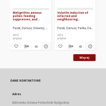
Meligethes aeneus
Volatile induction of
He
pollen-feeding
infected and
wil
suppresses, and
neighbouring
pl
oviposition induces,
uninfected plants
Brassica napus
potentially influence
Piesik, Dariusz
Delaney, Kevin J.
Wenda-Piesik, Anna
Piesik, Dariusz
Pańka, Dariusz
Sendel, Sebasti
Jeske
Wrz
volatiles: beetle
attraction/repellence
attraction / repellence
of a cereal herbivore
2013
2013
201
to lilac aldehydes and
artykuł
artykuł
art
veratrole
Więcej
DANE KONTAKTOWE
Adres
Biblioteka Główna Politechniki Bydgoskiej