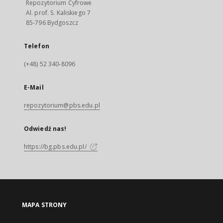
Repozytorium Cyfrowe
Al. prof. S. Kaliskiego 7
85-796 Bydgoszcz
Telefon
(+48) 52 340-8096
E-Mail
repozytorium@pbs.edu.pl
Odwiedź nas!
https://bg.pbs.edu.pl/
MAPA STRONY