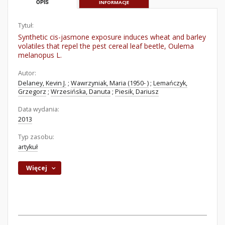
OPIS
INFORMACJE
Tytuł:
Synthetic cis-jasmone exposure induces wheat and barley
volatiles that repel the pest cereal leaf beetle, Oulema
melanopus L.
Autor:
Delaney, Kevin J.
;
Wawrzyniak, Maria (1950- )
;
Lemańczyk,
Grzegorz
;
Wrzesińska, Danuta
;
Piesik, Dariusz
Data wydania:
2013
Typ zasobu:
artykuł
Więcej