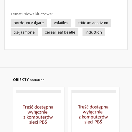
Temat i słowa kluczowe:
hordeum vulgare
volatiles
triticum aestivum
cis-jasmone
cereal leaf beetle
induction
OBIEKTY
podobne