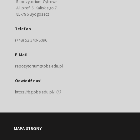
Repozytorium Cyfrowe
Al. prof. S. Kaliskiego 7
85-796 Bydgoszcz
Telefon
(+48) 52 340-8096
E-Mail
repozytorium@pbs.edu.pl
Odwiedź nas!
https://bg.pbs.edu.pl/
MAPA STRONY