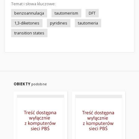
Temat i słowa kluczowe:
benzoannulacja
tautomerism
DFT
1,3-diketones
pyridines
tautomeria
transition states
OBIEKTY
podobne