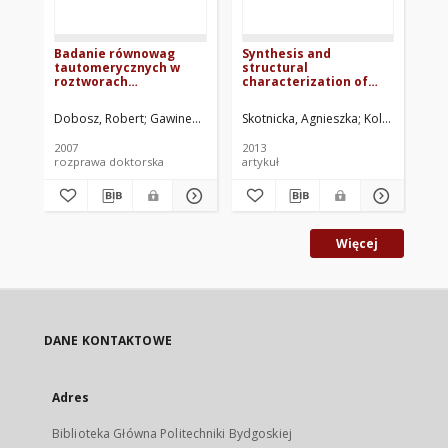
Badanie równowag
Synthesis and
Th
tautomerycznych w
structural
bo
roztworach
characterization of
th
dikarbonylowych
substituted 2-
2-
pochodnych 2-
phenacylbenzoxazoles
ac
Dobosz, Robert
Gawinecki, Ryszard. Promotor
Skotnicka, Agnieszka
Kolehmainen, E
Ośm
metylopirydyny i jej
by
benzologów
in
2007
2013
201
DF
rozprawa doktorska
artykuł
art
Więcej
DANE KONTAKTOWE
Adres
Biblioteka Główna Politechniki Bydgoskiej