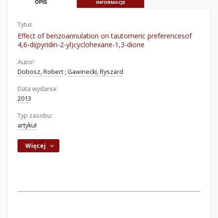
OPIS
INFORMACJE
Tytuł:
Effect of benzoannulation on tautomeric preferencesof
4,6-di(pyridin-2-yl)cyclohexane-1,3-dione
Autor:
Dobosz, Robert
;
Gawinecki, Ryszard
Data wydania:
2013
Typ zasobu:
artykuł
Więcej