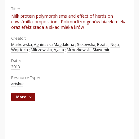
Title:
Milk protein polymorphisms and effect of herds on
cows`milk composition ; Polimorfizm genów białek mleka
oraz efekt stada a skład mleka krów
Creator:
Markowska, Agnieszka Magdalena
;
Sitkowska, Beata
;
Neja,
Wojciech
;
Milczewska, Agata
;
Mroczkowski, Sławomir
Date:
2013
Resource Type:
artykuł
More