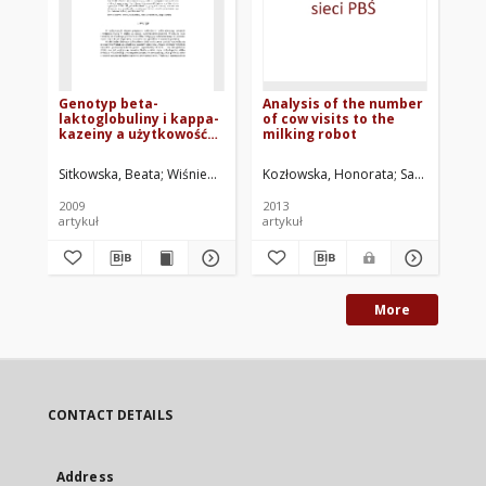
Genotyp beta-
Analysis of the number
Uw
laktoglobuliny i kappa-
of cow visits to the
fiz
kazeiny a użytkowość
milking robot
śr
mleczna w laktacji
zd
maksymalnej
zd
Sitkowska, Beata
Wiśniewska, Ewa
Kozłowska, Honorata
Neja, Wojciech
Nowachowicz, Jerz
Sawa, Anna
Kur
N
ml
do
2009
2013
202
au
artykuł
artykuł
roz
More
CONTACT DETAILS
Address