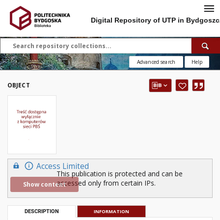
Digital Repository of UTP in Bydgoszc
Advanced search
Help
OBJECT
Access Limited
This publication is protected and can be
accessed only from certain IPs.
Show content
DESCRIPTION
INFORMATION