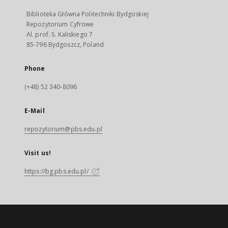
Biblioteka Główna Politechniki Bydgoskiej
Repozytorium Cyfrowe
Al. prof. S. Kaliskiego 7
85-796 Bydgoszcz, Poland
Phone
(+48) 52 340-8096
E-Mail
repozytorium@pbs.edu.pl
Visit us!
https://bg.pbs.edu.pl/