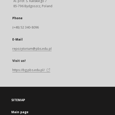
Al. prof. S. Kaliskiego 7
85-796 Bydgoszcz, Poland
Phone
(+48) 52 340-8096
E-Mail
repozytorium@pbs.edu.pl
Visit us!
https://bg.pbs.edu.pl/
SITEMAP
Main page