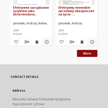
Efektywne zarządzanie
Efektywny menedżer
Pr
ryzykiem jako
sprzedaży ubezpieczeń
ag
determinanta
na życie -
ub
bezpieczeństwa
psychologiczne
ja
prowadzenia
aspekty sytuacji
dzi
Janowski, Andrzej
Balewski, Błażej
Janowski, Andrzej
Jan
działalności
kierowania
op
gospodarczej
pr
2009
2005
200
artykuł
artykuł
mat
More
CONTACT DETAILS
Address
Biblioteka Główna Politechniki Bydgoskiej
Repozytorium Cyfrowe