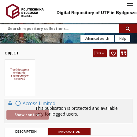
Digital Repository of UTP in Bydgoszc
Advanced search
Help
OBJECT
Access Limited
This publication is protected and available
only for logged users.
Show content
DESCRIPTION
INFORMATION