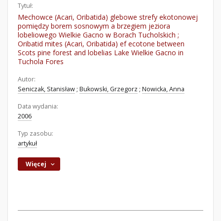
Tytuł:
Mechowce (Acari, Oribatida) glebowe strefy ekotonowej
pomiędzy borem sosnowym a brzegiem jeziora
lobeliowego Wielkie Gacno w Borach Tucholskich ;
Oribatid mites (Acari, Oribatida) ef ecotone between
Scots pine forest and lobelias Lake Wielkie Gacno in
Tuchola Fores
Autor:
Seniczak, Stanisław
;
Bukowski, Grzegorz
;
Nowicka, Anna
Data wydania:
2006
Typ zasobu:
artykuł
Więcej