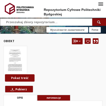
Repozytorium Cyfrowe Politechniki
Bydgoskiej
Wyszukiwanie zaawansowane
Pomoc
OBIEKT
Pokaż treść
Pobierz
OPIS
INFORMACJE