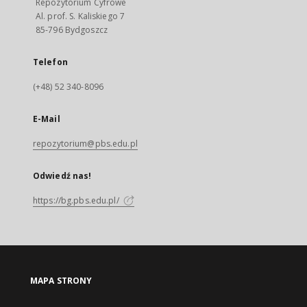
Repozytorium Cyfrowe
Al. prof. S. Kaliskiego 7
85-796 Bydgoszcz
Telefon
(+48) 52 340-8096
E-Mail
repozytorium@pbs.edu.pl
Odwiedź nas!
https://bg.pbs.edu.pl/
MAPA STRONY