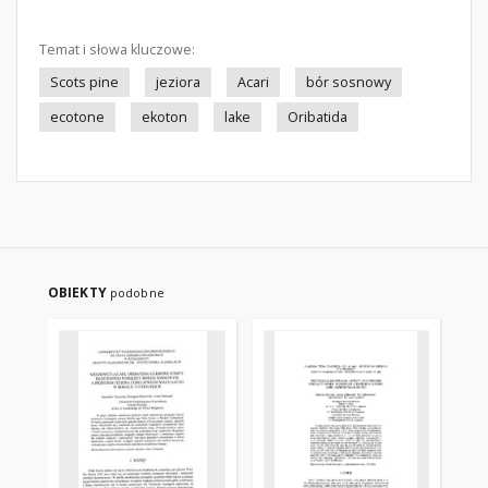
Temat i słowa kluczowe:
Scots pine
jeziora
Acari
bór sosnowy
ecotone
ekoton
lake
Oribatida
OBIEKTY
podobne