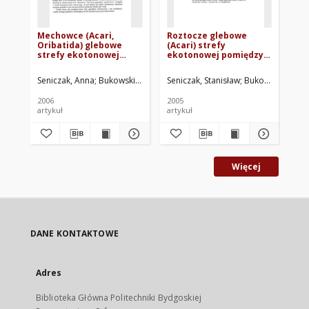
Mechowce (Acari,
Roztocze glebowe
Ro
Oribatida) glebowe
(Acari) strefy
(Ac
strefy ekotonowej
ekotonowej pomiędzy
ek
pomiędzy borem
borem sosnowym a
bo
sosnowym a brzegiem
brzegiem jeziora
je
Seniczak, Anna
Bukowski, Grzegorz
Seniczak, Stanisław
Seniczak, Stanisław
Bukowski, Grzeg
Nowachowicz,
Sen
jeziora lobeliowego
lobeliowego Małe
Wi
Małe Gacno w Borach
Gacno
2006
2005
200
Tucholskich
artykuł
artykuł
art
Więcej
DANE KONTAKTOWE
Adres
Biblioteka Główna Politechniki Bydgoskiej